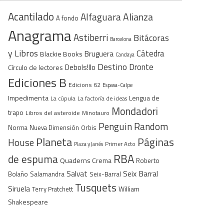
Acantilado
Alfaguara
Alianza
A fondo
Anagrama
Astiberri
Bitácoras
Barcelona
y Libros
Cátedra
Bruguera
Blackie Books
Candaya
Destino
Dronte
Debols!llo
Círculo de lectores
Ediciones B
Edicions 62
Espasa-Calpe
Impedimenta
Lengua de
La cúpula
La factoría de ideas
Mondadori
trapo
Libros del asteroide
Minotauro
Penguin Random
Norma
Nueva Dimensión
Orbis
Planeta
Páginas
House
Plaza y Janés
Primer Acto
RBA
de espuma
Quaderns Crema
Roberto
Seix Barral
Salvat
Bolaño
Salamandra
Seix-Barral
Tusquets
Siruela
William
Terry Pratchett
Shakespeare