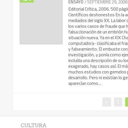
/ SEPTIEMBRE 29, 2008
ENSAYO
Editorial Crítica, 2006. 500 pági
Científicos deshonestos En la ac
mediados del siglo XX. La labor
los varios casos de fraude que 
falsa clonación de un embrión 
situación nueva. Ya en el XIX Ch
computadora- clasificaba el fra
y falseamiento. El embuste co
investigación, y ponía como eje
incluída una descripción de su l
exagerado, hay casos así. El más
muchos estudios con gemelos par
desarrollo. Pero ni existían lo g
aparecían como…
«
1
CULTURA