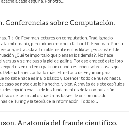
 acecha a cada esquina. Por otro…
n. Conferencias sobre Computación.
inas. Tit. Or. Feynman lectures on computation. Trad. Ignacio
a la mitomanía, pero admiro mucho a Richard P. Feynman. Por su
u persona, retratada admirablemente en los libros ¿Está usted de
nuación ¿Qué te importa lo que piensen los demás?. No hace
 versus y se me puso la piel de gallina. Por eso empecé este libro
s expertos en un tema patinan cuando escriben sobre cosas que
mío. Debería haber confiado más. El método de Feynman para
ue no sabe nada es ir a lo básico y aprender todo de nuevo hasta
e caso se nota que lo ha hecho, y bien. A través de siete capítulos
una descripción exacta de los fundamentos de la computación.
 físico de los circuitos hasta las bases de un computador
nas de Turing y la teoría de la información. Todo lo…
son. Anatomía del fraude científico.