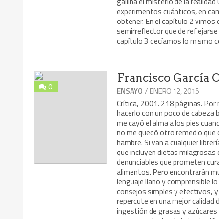
gallina el misterio de la realid
experimentos cuánticos, en camb
obtener. En el capítulo 2 vimos
semirreflector que de reflejars
capítulo 3 decíamos lo mismo co
Francisco García O
0
/ ENERO 12, 2015
ENSAYO
Crítica, 2001. 218 páginas. Por
hacerlo con un poco de cabeza b
me cayó el alma a los pies cuan
no me quedó otro remedio que c
hambre. Si van a cualquier libre
que incluyen dietas milagrosas 
denunciables que prometen cu
alimentos. Pero encontrarán muy
lenguaje llano y comprensible lo 
consejos simples y efectivos, 
repercute en una mejor calidad
ingestión de grasas y azúcares 