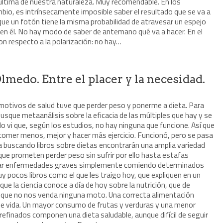
ad última de nuestra naturaleza. Muy recomendable. En los
io, es intrínsecamente imposible saber el resultado que se va a
 que un fotón tiene la misma probabilidad de atravesar un espejo
e en él. No hay modo de saber de antemano qué va a hacer. En el
n respecto a la polarización: no hay…
lmedo. Entre el placer y la necesidad.
 motivos de salud tuve que perder peso y ponerme a dieta. Para
usque metaanálisis sobre la eficacia de las múltiples que hay y se
do vi que, según los estudios, no hay ninguna que funcione. Así que
omer menos, mejor y hacer más ejercicio. Funcionó, pero se pasa
ría buscando libros sobre dietas encontrarán una amplia variedad
que prometen perder peso sin sufrir por ello hasta estafas
rar enfermedades graves simplemente comiendo determinados
 pocos libros como el que les traigo hoy, que expliquen en un
que la ciencia conoce a día de hoy sobre la nutrición, que de
y que no nos venda ninguna moto. Una correcta alimentación
 de vida. Un mayor consumo de frutas y verduras y una menor
refinados componen una dieta saludable, aunque difícil de seguir