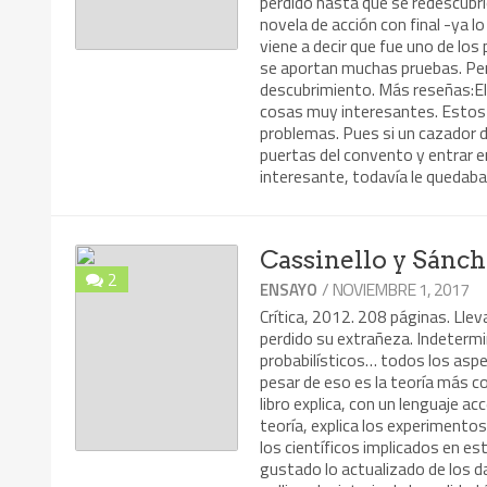
perdido hasta que se redescubr
novela de acción con final -ya l
viene a decir que fue uno de los
se aportan muchas pruebas. Pero
descubrimiento. Más reseñas:El g
cosas muy interesantes. Estos 
problemas. Pues si un cazador d
puertas del convento y entrar en
interesante, todavía le quedaba
Cassinello y Sánch
2
/ NOVIEMBRE 1, 2017
ENSAYO
Crítica, 2012. 208 páginas. Lle
perdido su extrañeza. Indetermi
probabilísticos… todos los aspe
pesar de eso es la teoría más c
libro explica, con un lenguaje a
teoría, explica los experimento
los científicos implicados en e
gustado lo actualizado de los dat