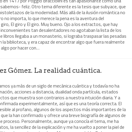
ió en 1417 por Poggio Bracciolini es tan apasionante como una
o sabemos- feliz. Otro tema diferente es la tesis que subyace, que
 pistoletazos de la modernidad. Más allá de la ilusión romántica no
 no importa, lo que merece la pena es la aventura del
iro, El giro y El giro. Muy bueno. Ojo a los extractos, que hay
inconvenientes tan desalentadores no agotaban la lista de los
e libros llegaba a un monasterio, si lograba traspasar las pesadas
 la biblioteca, y era capaz de encontrar algo que fuera realmente
 algo por hacer con…
ez Gómez. La realidad cuántica.
vamos ya más de un siglo de mecánica cuántica y todavía no ha
nación, acciones a distancia, dualidad onda partícula, estados
ctos que muestra son contrarios a nuestra intuición diaria. Y a
onfirmada experimentalmente, así que es una teoría correcta. El
ccesible al profano, algunos de los aspectos más importantes de la
s que la han confirmado y ofrece una breve biografía de algunos de
ste proceso. Personalmente, aunque ya conocía el tema, me ha
os, la sencillez de la explicación y me ha vuelto a poner la piel de