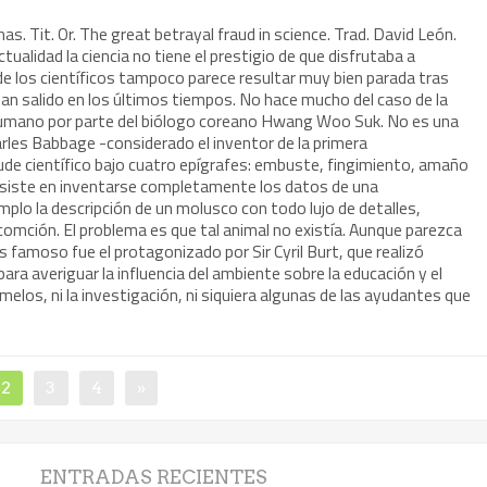
nas. Tit. Or. The great betrayal fraud in science. Trad. David León.
tualidad la ciencia no tiene el prestigio de que disfrutaba a
 de los científicos tampoco parece resultar muy bien parada tras
han salido en los últimos tiempos. No hace mucho del caso de la
humano por parte del biólogo coreano Hwang Woo Suk. No es una
arles Babbage -considerado el inventor de la primera
ude científico bajo cuatro epígrafes: embuste, fingimiento, amaño
nsiste en inventarse completamente los datos de una
mplo la descripción de un molusco con todo lujo de detalles,
ocomción. El problema es que tal animal no existía. Aunque parezca
 famoso fue el protagonizado por Sir Cyril Burt, que realizó
a averiguar la influencia del ambiente sobre la educación y el
emelos, ni la investigación, ni siquiera algunas de las ayudantes que
2
3
4
»
ENTRADAS RECIENTES