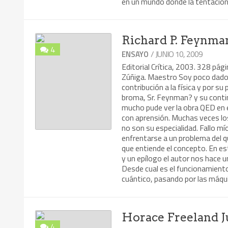
en un mundo donde la tentación
Richard P. Feynma
4
/ JUNIO 10, 2009
ENSAYO
Editorial Crítica, 2003. 328 pág
Zúñiga. Maestro Soy poco dado 
contribución a la física y por s
broma, Sr. Feynman? y su conti
mucho pude ver la obra QED en el
con aprensión. Muchas veces lo
no son su especialidad. Fallo 
enfrentarse a un problema del q
que entiende el concepto. En est
y un epílogo el autor nos hace 
Desde cual es el funcionamiento
cuántico, pasando por las máqui
Horace Freeland Ju
4