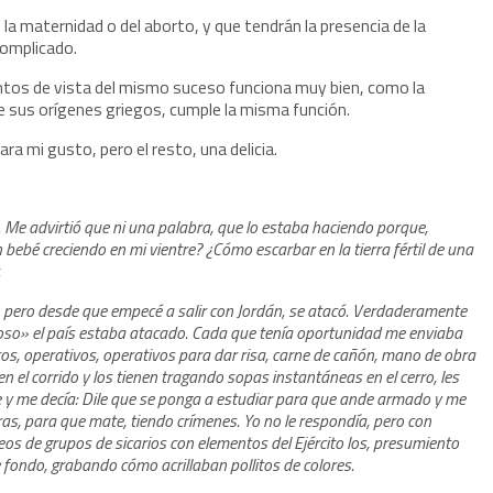
 la maternidad o del aborto, y que tendrán la presencia de la
omplicado.
untos de vista del mismo suceso funciona muy bien, como la
e sus orígenes griegos, cumple la misma función.
ra mi gusto, pero el resto, una delicia.
Me advirtió que ni una palabra, que lo estaba haciendo porque,
bebé creciendo en mi vientre? ¿Cómo escarbar en la tierra fértil de una
.
, pero desde que empecé a salir con Jordán, se atacó. Verdaderamente
so» el país estaba atacado. Cada que tenía oportunidad me enviaba
os, operativos, operativos para dar risa, carne de cañón, mano de obra
en el corrido y los tienen tragando sopas instantáneas en el cerro, les
 y me decía: Dile que se ponga a estudiar para que ande armado y me
as, para que mate, tiendo crímenes. Yo no le respondía, pero con
os de grupos de sicarios con elementos del Ejército los, presumiento
 fondo, grabando cómo acrillaban pollitos de colores.