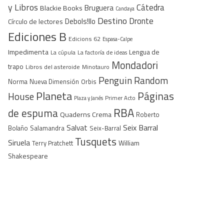
y Libros
Cátedra
Bruguera
Blackie Books
Candaya
Destino
Dronte
Debols!llo
Círculo de lectores
Ediciones B
Edicions 62
Espasa-Calpe
Impedimenta
Lengua de
La cúpula
La factoría de ideas
Mondadori
trapo
Libros del asteroide
Minotauro
Penguin Random
Norma
Nueva Dimensión
Orbis
Planeta
Páginas
House
Plaza y Janés
Primer Acto
RBA
de espuma
Quaderns Crema
Roberto
Seix Barral
Salvat
Bolaño
Salamandra
Seix-Barral
Tusquets
Siruela
William
Terry Pratchett
Shakespeare