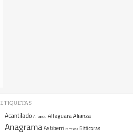
ETIQUETAS
Acantilado
Alfaguara
Alianza
A fondo
Anagrama
Astiberri
Bitácoras
Barcelona