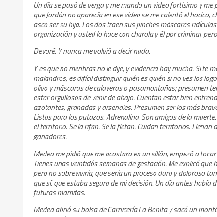
Un día se pasó de verga y me mando un video fortisimo y me pr
que Jordán no aparecía en ese video se me calentó el hocico, ch
asco ser su hija. Los dos traen sus pinches máscaras ridículas
organización y usted lo hace con charola y él por criminal, per
Devoré. Y nunca me volvió a decir nada.
Y es que no mentiras no le dije, y evidencia hay mucha. Si te m
malandros, es difícil distinguir quién es quién si no ves los 
olivo y máscaras de calaveras o pasamontañas; presumen tene
estar orgullosos de venir de abajo. Cuentan estar bien entre
azotantes, granadas y arsenales. Presumen ser los más bravos 
Listos para los putazos. Adrenalina. Son amigos de la muerte.
el territorio. Se la rifan. Se la fletan. Cuidan territorios. Ll
ganadores.
Medea me pidió que me acostara en un sillón, empezó a tocar m
Tienes unas veintidós semanas de gestación. Me explicó que h
pero no sobreviviría, que sería un proceso duro y doloroso tan
que sí, que estaba segura de mi decisión. Un día antes había 
futuras mamitas.
Medea abrió su bolsa de Carnicería La Bonita y sacó un montó