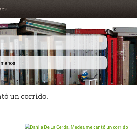
nes
s manos
tó un corrido.