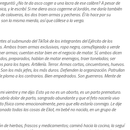
eguntó: ¿No te da asco coger a una lacra de ese calibre? A pesar de
ica, y le escribí: Si me diera asco cogerme al Jordán, me daría también
 de calaveras, los dos traen armas y pecheras. Él lo hace por su
o son la misma mierda, así que cállese a la verga.
etes al submundo del TikTok de los integrantes del Ejército de los
logos. Ambos traen armas exclusivas, ropa negra, camuflajeada o verde
r armas; cuentan estar bien en el negocio de matar. Sí, ambos dicen
nados, preparados, hablan de matar enemigos, traer toneladas; ser
para los topes. Artillería. Terror. Armas cortas, cincuentones, huevos.
 Son los más jefes, los más duros. Defienden la organización. Patrullan
enan de plomo a los contrarios. Bien empedrados. Son guerreros. Mente de
i vientre y me dijo: Esto ya no es un aborto, es un parto prematuro.
abría dolor de parto, sangrado abundante y que el feto nacería vivo
to física como emocionalmente, pero que ella estaría conmigo. Le dije
donado todas las cosas de Eliot, mi bebé no nacido, en un grupo de
n de hierbas, frascos y medicamentos; caminó hacia la cocina, la seguí