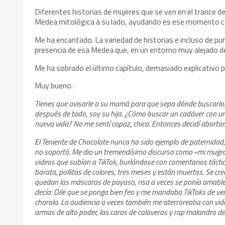
Diferentes historias de mujeres que se ven en el trance de
Medea mitológica a su lado, ayudando es ese momento c
Me ha encantado. La variedad de historias e incluso de p
presencia de esa Medea que, en un entorno muy alejado d
Me ha sobrado el último capítulo, demasiado explicativo pa
Muy bueno.
Tienes que avisarle a su mamá para que sepa dónde buscarlo. 
después de todo, soy su hija. ¿Cómo buscar un cadáver con un 
nueva vida? No me sentí capaz, chica. Entonces decidí abortar
El Teniente de Chocolate nunca ha sido ejemplo de paternidad
no soportó. Me dio un tremendísimo discurso como «mi mugro
videos que subían a TikTok, burlándose con comentarios táctic
barata, pollitos de colores, tres meses y están muertos. Se cre
quedan las máscaras de payaso, risa a veces se ponía amable
decía: Dile que se ponga bien feo y me mandaba TikToks de ver
charola. La audiencia a veces también me aterroreaba con vide
armas de alto poder, las caras de calaveras y rap malandro de