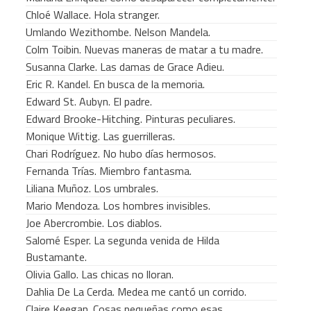
Chloé Wallace. Hola stranger.
Umlando Wezithombe. Nelson Mandela.
Colm Toibin. Nuevas maneras de matar a tu madre.
Susanna Clarke. Las damas de Grace Adieu.
Eric R. Kandel. En busca de la memoria.
Edward St. Aubyn. El padre.
Edward Brooke-Hitching. Pinturas peculiares.
Monique Wittig. Las guerrilleras.
Chari Rodríguez. No hubo días hermosos.
Fernanda Trías. Miembro fantasma.
Liliana Muñoz. Los umbrales.
Mario Mendoza. Los hombres invisibles.
Joe Abercrombie. Los diablos.
Salomé Esper. La segunda venida de Hilda
Bustamante.
Olivia Gallo. Las chicas no lloran.
Dahlia De La Cerda. Medea me cantó un corrido.
Claire Keegan. Cosas pequeñas como esas.