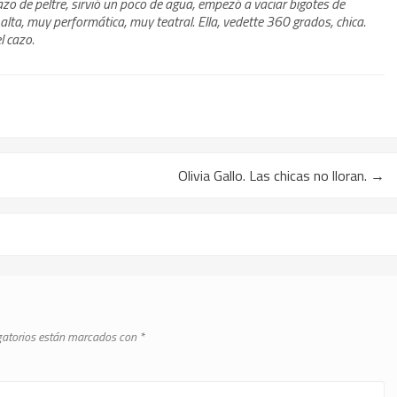
o de peltre, sirvió un poco de agua, empezó a vaciar bigotes de
alta, muy performática, muy teatral. Ella, vedette 360 grados, chica.
l cazo.
Olivia Gallo. Las chicas no lloran.
→
gatorios están marcados con
*