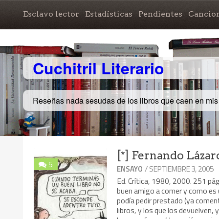
Esclavo lector
Estadísticas
Pendientes
Cancio
Cuchitril Literario
Reseñas nada sesudas de los libros que caen en mi
[*] Fernando Lázaro
5
/ SEPTIEMBRE 3, 2005
ENSAYO
Ed. Crítica, 1980, 2000. 251 pág
buen amigo a comer y como es un 
podía pedir prestado (ya coment
libros, y los que los devuelven,