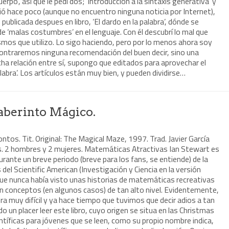
rpo’, así que le pedí dos; ‘Introducción a la sintaxis generativa’ y
ció hace poco (aunque no encuentro ninguna noticia por Internet),
ublicada despues en libro, ‘El dardo en la palabra’, dónde se
e ‘malas costumbres’ en el lenguaje. Con él descubrí lo mal que
ismos que utilizo. Lo sigo haciendo, pero por lo menos ahora soy
contraremos ninguna recomendación del buen decir, sino una
cha relación entre sí, supongo que editados para aprovechar el
palabra’. Los artículos están muy bien, y pueden dividirse…
 laberinto Mágico.
kontos. Tit. Original: The Magical Maze, 1997. Trad. Javier García
s. 2 hombres y 2 mujeres. Matemáticas Atractivas Ian Stewart es
ante un breve periodo (breve para los fans, se entiende) de la
el Scientific American (Investigación y Ciencia en la versión
 que nunca había visto unas historias de matemáticas recreativas
ran conceptos (en algunos casos) de tan alto nivel. Evidentemente,
ra muy difícil y ya hace tiempo que tuvimos que decir adios a tan
do un placer leer este libro, cuyo origen se situa en las Christmas
ntíficas para jóvenes que se leen, como su propio nombre indica,