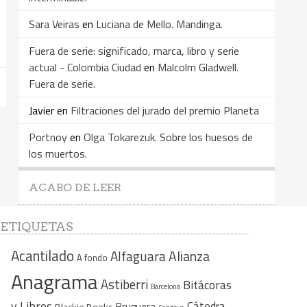
Sara Veiras
en
Luciana de Mello. Mandinga.
Fuera de serie: significado, marca, libro y serie
actual - Colombia Ciudad
en
Malcolm Gladwell.
Fuera de serie.
Javier
en
Filtraciones del jurado del premio Planeta
Portnoy
en
Olga Tokarezuk. Sobre los huesos de
los muertos.
ACABO DE LEER
ETIQUETAS
Acantilado
Alfaguara
Alianza
A fondo
Anagrama
Astiberri
Bitácoras
Barcelona
y Libros
Cátedra
Bruguera
Blackie Books