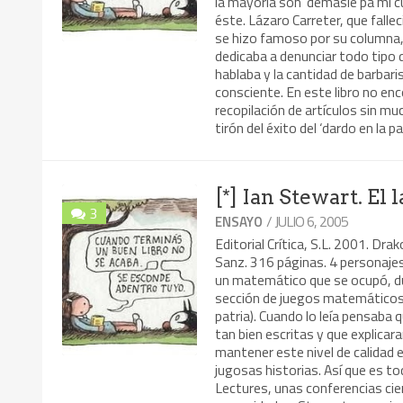
la mayoría son ‘demasié pa mi cue
éste. Lázaro Carreter, que falle
se hizo famoso por su columna, p
dedicaba a denunciar todo tipo d
hablaba y la cantidad de barbar
consciente. En este libro no en
recopilación de artículos sin mu
tirón del éxito del ‘dardo en la 
[*] Ian Stewart. El
3
/ JULIO 6, 2005
ENSAYO
Editorial Crítica, S.L. 2001. Dra
Sanz. 316 páginas. 4 personaje
un matemático que se ocupó, dur
sección de juegos matemáticos d
patria). Cuando lo leía pensaba
tan bien escritas y que explica
mantener este nivel de calidad e
jugosas historias. Así que es to
Lectures, unas conferencias cie