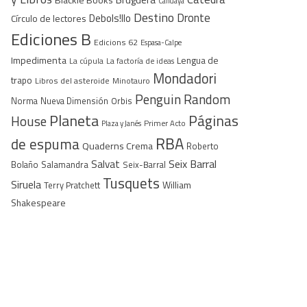
Candaya
Destino
Dronte
Debols!llo
Círculo de lectores
Ediciones B
Edicions 62
Espasa-Calpe
Impedimenta
Lengua de
La cúpula
La factoría de ideas
Mondadori
trapo
Libros del asteroide
Minotauro
Penguin Random
Norma
Nueva Dimensión
Orbis
Planeta
Páginas
House
Plaza y Janés
Primer Acto
RBA
de espuma
Quaderns Crema
Roberto
Seix Barral
Salvat
Bolaño
Salamandra
Seix-Barral
Tusquets
Siruela
William
Terry Pratchett
Shakespeare