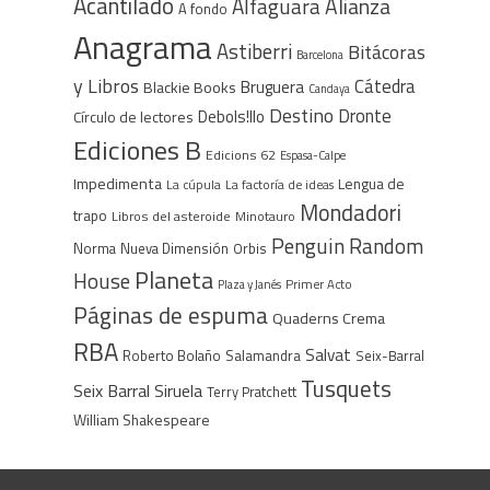
Acantilado
Alfaguara
Alianza
A fondo
Anagrama
Astiberri
Bitácoras
Barcelona
y Libros
Cátedra
Bruguera
Blackie Books
Candaya
Destino
Dronte
Debols!llo
Círculo de lectores
Ediciones B
Edicions 62
Espasa-Calpe
Impedimenta
Lengua de
La cúpula
La factoría de ideas
Mondadori
trapo
Libros del asteroide
Minotauro
Penguin Random
Norma
Nueva Dimensión
Orbis
Planeta
House
Plaza y Janés
Primer Acto
Páginas de espuma
Quaderns Crema
RBA
Salvat
Roberto Bolaño
Salamandra
Seix-Barral
Tusquets
Seix Barral
Siruela
Terry Pratchett
William Shakespeare