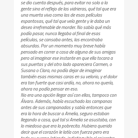
se dio cuenta después, para evitar no solo a la
gente sino el reflejo de las vidrieras, qué tal que era
una muerta viva como las de esas películas
espantosas, qué tal que veía gente y le daba un
deseo irrefrenable de morder. No sabía qué más
podía pasar, nunca llegaba al final de esas
películas, se cansaba antes, las encontraba
absurdas. Por un momento muy breve había
pensado en correr a casa de alguna de sus amigas
pero al imaginar ese instante en que ella tocara a
sus puertas y del otro lado apareciera Carmen, o
Susana o Clara, no podía dejar de imaginar
también esas mismas caras en su velorio, y el dolor
era tan fuerte que casi ardía, no, ahora no quería,
ahora no podía pensar en eso.
No era una opción llegar así con ellas, tampoco con
Álvaro. Además, había escuchado las campanas
antes de sus campanadas y sabía entonces que
era la hora de buscar a Amelia, seguro estaban
llegando a casa, qué tal si Amelia se asustaba, con
lo miedosa que era la pobrecita. Hubiera querido
decir que el corazón le latía con fuerza pero era
todo su cuerpo latiendo, indistinguible el epicentro,