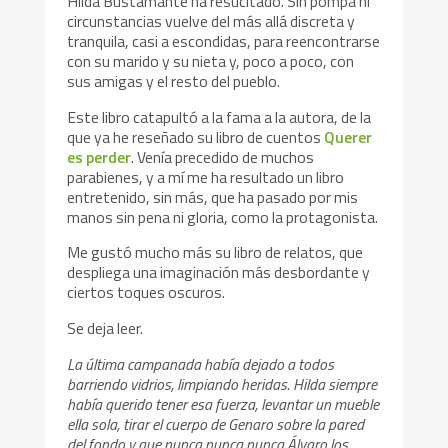
Hilda Bustamante ha resucitado. Sin pompa ni
circunstancias vuelve del más allá discreta y
tranquila, casi a escondidas, para reencontrarse
con su marido y su nieta y, poco a poco, con
sus amigas y el resto del pueblo.
Este libro catapultó a la fama a la autora, de la
que ya he reseñado su libro de cuentos
Querer
es perder
. Venía precedido de muchos
parabienes, y a mí me ha resultado un libro
entretenido, sin más, que ha pasado por mis
manos sin pena ni gloria, como la protagonista.
Me gustó mucho más su libro de relatos, que
despliega una imaginación más desbordante y
ciertos toques oscuros.
Se deja leer.
La última campanada había dejado a todos
barriendo vidrios, limpiando heridas. Hilda siempre
había querido tener esa fuerza, levantar un mueble
ella sola, tirar el cuerpo de Genaro sobre la pared
del fondo y que nunca nunca nunca Álvaro los