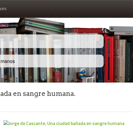
nes
s manos
ñada en sangre humana.