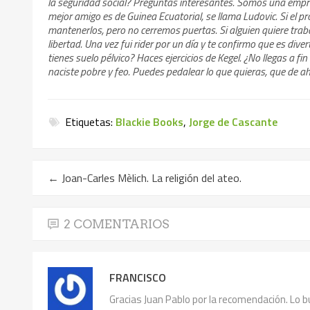
la seguridad social? Preguntas interesantes. Somos una empres
mejor amigo es de Guinea Ecuatorial, se llama Ludovic. Si el
mantenerlos, pero no cerremos puertas. Si alguien quiere tra
libertad. Una vez fui rider por un día y te confirmo que es dive
tienes suelo pélvico? Haces ejercicios de Kegel. ¿No llegas a f
naciste pobre y feo. Puedes pedalear lo que quieras, que de ah
Etiquetas:
Blackie Books
,
Jorge de Cascante
←
Joan-Carles Mèlich. La religión del ateo.
2 COMENTARIOS
FRANCISCO
Gracias Juan Pablo por la recomendación. Lo b