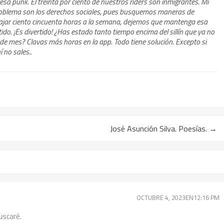
a punk. El treinta por ciento de nuestros riders son inmigrantes. Mi
 problema son los derechos sociales, pues busquemos maneras de
bajar ciento cincuenta horas a la semana, dejemos que mantenga esa
rtido. ¡Es divertido! ¿Has estado tanto tiempo encima del sillín que ya no
in de mes? Clavas más horas en la app. Todo tiene solución. Excepto si
í no sales.
.
José Asunción Silva. Poesías.
→
OCTUBRE 4, 2023EN12:16 PM
uscaré.