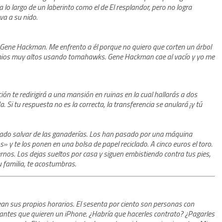
a lo largo de un laberinto como el de El resplandor, pero no logra
eva a su nido.
r Gene Hackman. Me enfrento a él porque no quiero que corten un árbol
mios muy altos usando tomahawks. Gene Hackman cae al vacío y yo me
ión te redirigirá a una mansión en ruinas en la cual hallarás a dos
. Si tu respuesta no es la correcta, la transferencia se anulará ¡y tú
ado salvar de las ganaderías. Los han pasado por una máquina
» y te los ponen en una bolsa de papel reciclado. A cinco euros el toro.
uernos. Los dejas sueltos por casa y siguen embistiendo contra tus pies,
u familia, te acostumbras.
rean sus propios horarios. El sesenta por ciento son personas con
iantes que quieren un iPhone. ¿Habría que hacerles contrato? ¿Pagarles