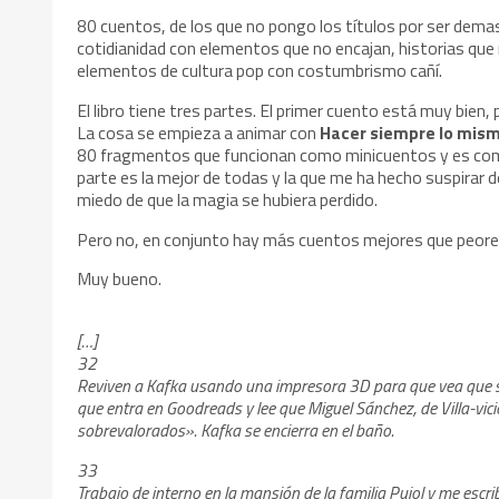
80 cuentos, de los que no pongo los títulos por ser demasi
cotidianidad con elementos que no encajan, historias que 
elementos de cultura pop con costumbrismo cañí.
El libro tiene tres partes. El primer cuento está muy bien
La cosa se empieza a animar con
Hacer siempre lo mism
80 fragmentos que funcionan como minicuentos y es como 
parte es la mejor de todas y la que me ha hecho suspirar de
miedo de que la magia se hubiera perdido.
Pero no, en conjunto hay más cuentos mejores que peores
Muy bueno.
[…]
32
Reviven a Kafka usando una impresora 3D para que vea que sus
que entra en Goodreads y lee que Miguel Sánchez, de Villa-v
sobrevalorados». Kafka se encierra en el baño.
33
Trabajo de interno en la mansión de la familia Pujol y me escr