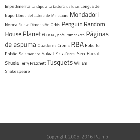
Impedimenta
Lengua de
La cúpula
La factoría de ideas
Mondadori
trapo
Libros del asteroide
Minotauro
Penguin Random
Norma
Nueva Dimensión
Orbis
Planeta
Páginas
House
Plaza y Janés
Primer Acto
RBA
de espuma
Quaderns Crema
Roberto
Seix Barral
Salvat
Bolaño
Salamandra
Seix-Barral
Tusquets
Siruela
William
Terry Pratchett
Shakespeare
Copyright 2005-2016 Palimp