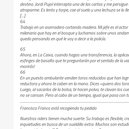
destino. Jordi Pujol intercepta una de las cartas y me persigue 
atraparme. Es lento y torpe, cae al suelo y una lechuza se lo ll
[…]
64
Trabajo en un aserradero cortando madera. Mi jefe es el acto
milenario que hay en el bosque y luchamos sobre unos anda
quedo pensando en qué le voy a decir a la policía.
65
Ahora, en La Caixa, cuando hagas una transferencia, la aplicac
esfinges de basalto que te preguntarán por el sentido de la vida
morirás!
66
En un puesto ambulante venden toros reducidos que han logr
reductora y ahora te caben en la mano. Dices «quiero dos toros
Luego, al sacarlos de la bolsa, te hacen polvo, te clavan los c
no se cansan. Pero al cabo de un tiempo, igual que pasa con t
Francisco Franco está recogiendo tu pedido
Nuestros riders tienen mucha suerte. Su trabajo es flexible, c
inquietudes en busca de un sueldillo extra. Muchos son estud