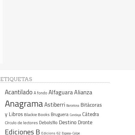
ETIQUETAS
Acantilado
Alfaguara
Alianza
A fondo
Anagrama
Astiberri
Bitácoras
Barcelona
y Libros
Cátedra
Bruguera
Blackie Books
Candaya
Destino
Dronte
Debols!llo
Círculo de lectores
Ediciones B
Edicions 62
Espasa-Calpe