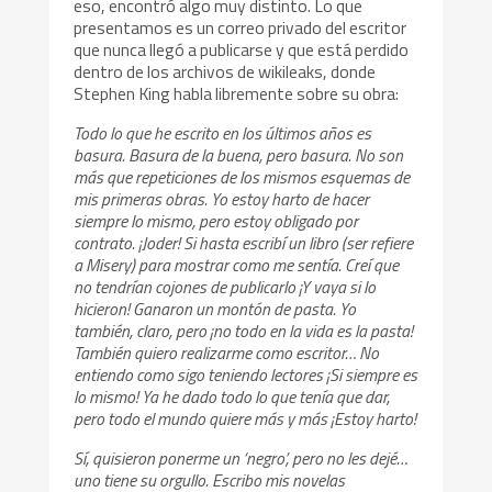
eso, encontró algo muy distinto. Lo que
presentamos es un correo privado del escritor
que nunca llegó a publicarse y que está perdido
dentro de los archivos de wikileaks, donde
Stephen King habla libremente sobre su obra:
Todo lo que he escrito en los últimos años es
basura. Basura de la buena, pero basura. No son
más que repeticiones de los mismos esquemas de
mis primeras obras. Yo estoy harto de hacer
siempre lo mismo, pero estoy obligado por
contrato. ¡Joder! Si hasta escribí un libro (ser refiere
a Misery) para mostrar como me sentía. Creí que
no tendrían cojones de publicarlo ¡Y vaya si lo
hicieron! Ganaron un montón de pasta. Yo
también, claro, pero ¡no todo en la vida es la pasta!
También quiero realizarme como escritor… No
entiendo como sigo teniendo lectores ¡Si siempre es
lo mismo! Ya he dado todo lo que tenía que dar,
pero todo el mundo quiere más y más ¡Estoy harto!
Sí, quisieron ponerme un ‘negro’, pero no les dejé…
uno tiene su orgullo. Escribo mis novelas