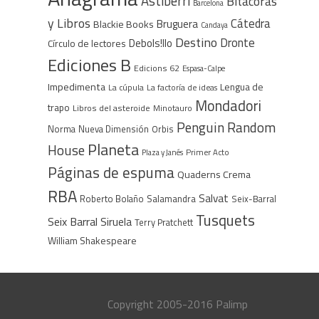
Astiberri
Bitácoras
Barcelona
y Libros
Cátedra
Bruguera
Blackie Books
Candaya
Destino
Dronte
Debols!llo
Círculo de lectores
Ediciones B
Edicions 62
Espasa-Calpe
Impedimenta
Lengua de
La cúpula
La factoría de ideas
Mondadori
trapo
Libros del asteroide
Minotauro
Penguin Random
Norma
Nueva Dimensión
Orbis
Planeta
House
Plaza y Janés
Primer Acto
Páginas de espuma
Quaderns Crema
RBA
Salvat
Roberto Bolaño
Salamandra
Seix-Barral
Tusquets
Seix Barral
Siruela
Terry Pratchett
William Shakespeare
Copyright 2005-2016 Palimp