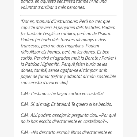
banda, en aquesta senzillesa també hi ha una
voluntat d’arribar a més persones.
‘Dones, manual d’instruccions’. Però no crec que
cap s’hi atreveixi. El penjarien dels testicles. Podem
fer burla de l’església catòlica, però no de l’Islam.
Podem fer burla dels turistes alemanys o dels
francesos, però no dels magribins. Podem
ridiculitzar els homes, però no les dones. Es ben
curiós. Per això m’agraden molt la Dorothy Parker i
la Patrícia Highsmith. Perquè feien burla de les
dones, també, sense agafar-se el tàmpax amb
paper de fumar (refrany adaptat al món sostenible
i no sexista d’avui en dia).
C.M.: T’estimo si he begut sortirà en castellà?
E.M.: Sí, al maig. Es titularà Te quiero si he bebido.
C.M.: Així podem assajar la pregunta clau: «Por qué
no lo has escrito directamente en castellano?».
E.M.: «No descarto escribir libros directamente en