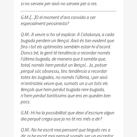
si no serveix per això no serveix per a res.
G.M.:[…]O el moment d’ara convida a ser
especialment pessimista?
Q.M.: A veure si ho sé explicar. A Catalunya, a cada
bugada perdem un llençol. Això és tan evident que
fins i tot els optimistes semblen estar-hi d’acord.
Doncs bé, la gent té tendència a recordar només
l’última bugada, de manera que li sembla que,
total, només hem perdut un llençol… Jo, potser
perquè sóc obsessiu, tinc tendència a recordar
totes les bugades, no només l’última, i per això
m’entristeix veure que, sumats un a un tots els
llençols que hem perdut bugada rere bugada,
n’hem perdut tantíssims que ens en queden ben
pocs.
G.M.: Hi ha la possibilitat que deixi d’escriure algun
dia perquè cregui que ja no té res més a dir?
Q.M.: No he escrit mai pensant que tingués res a
dir, ni he escrit mai perquè somiés ser un escriptor.