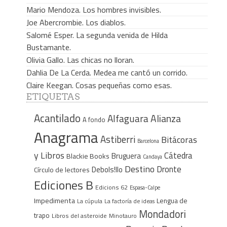
Mario Mendoza. Los hombres invisibles.
Joe Abercrombie. Los diablos.
Salomé Esper. La segunda venida de Hilda
Bustamante.
Olivia Gallo. Las chicas no lloran.
Dahlia De La Cerda. Medea me cantó un corrido.
Claire Keegan. Cosas pequeñas como esas.
ETIQUETAS
Acantilado
Alfaguara
Alianza
A fondo
Anagrama
Astiberri
Bitácoras
Barcelona
y Libros
Cátedra
Bruguera
Blackie Books
Candaya
Destino
Dronte
Debols!llo
Círculo de lectores
Ediciones B
Edicions 62
Espasa-Calpe
Impedimenta
Lengua de
La cúpula
La factoría de ideas
Mondadori
trapo
Libros del asteroide
Minotauro