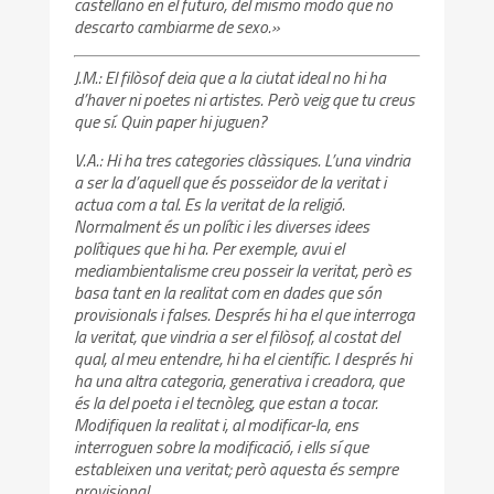
castellano en el futuro, del mismo modo que no
descarto cambiarme de sexo.»
J.M.: El filòsof deia que a la ciutat ideal no hi ha
d’haver ni poetes ni artistes. Però veig que tu creus
que sí. Quin paper hi juguen?
V.A.: Hi ha tres categories clàssiques. L’una vindria
a ser la d’aquell que és posseïdor de la veritat i
actua com a tal. Es la veritat de la religió.
Normalment és un polític i les diverses idees
polítiques que hi ha. Per exemple, avui el
mediambientalisme creu posseir la veritat, però es
basa tant en la realitat com en dades que són
provisionals i falses. Després hi ha el que interroga
la veritat, que vindria a ser el filòsof, al costat del
qual, al meu entendre, hi ha el científic. I després hi
ha una altra categoria, generativa i creadora, que
és la del poeta i el tecnòleg, que estan a tocar.
Modifiquen la realitat i, al modificar-la, ens
interroguen sobre la modificació, i ells sí que
estableixen una veritat; però aquesta és sempre
provisional.