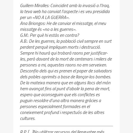
Guillem Miralles: Coincidint amb la invasió a l’Iraq,
la teva web ha canviat l’aspecte i es veu presidida
per un «NO A LA GUERRA».
Ana Briongos: He de canviar el missatge, el meu
missatge és «no a les guerres».
G.M.: Per què hi estàs en contra?
A.B.: De les guerres, la població civil sempre en surt
perdent perquè impliquen morts i destrucció.
Sempre hi haurà qui trobarà raons per justificar-
les, però davant de la mort de centenars i milers de
persones a mi, aquestes raons no em serveixen.
Desconfio dels qui es prenen el paper de salvadors
dels pobles oprimits a base de llançar-los bombes.
De la mateixa manera que en alguns llocs del món
hem avançat fins al punt d’abolir la pena de mort,
espero que aconseguim que els conflictes es
puguin resoldre d’una altra manera gràcies a
persones especialment formades en el
coneixement profund i respectuós de les altres
cultures.
R.P. […]No utilitzar recursos del llenguatge més