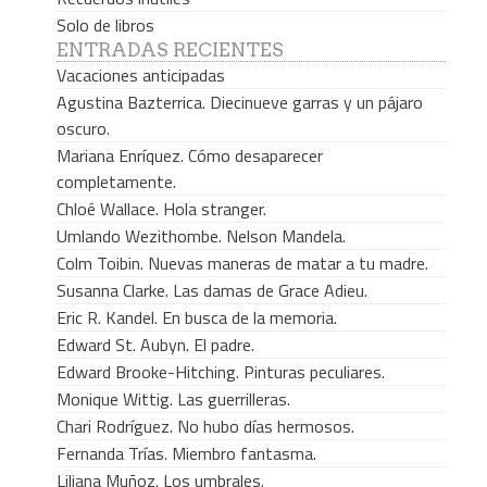
Solo de libros
ENTRADAS RECIENTES
Vacaciones anticipadas
Agustina Bazterrica. Diecinueve garras y un pájaro
oscuro.
Mariana Enríquez. Cómo desaparecer
completamente.
Chloé Wallace. Hola stranger.
Umlando Wezithombe. Nelson Mandela.
Colm Toibin. Nuevas maneras de matar a tu madre.
Susanna Clarke. Las damas de Grace Adieu.
Eric R. Kandel. En busca de la memoria.
Edward St. Aubyn. El padre.
Edward Brooke-Hitching. Pinturas peculiares.
Monique Wittig. Las guerrilleras.
Chari Rodríguez. No hubo días hermosos.
Fernanda Trías. Miembro fantasma.
Liliana Muñoz. Los umbrales.