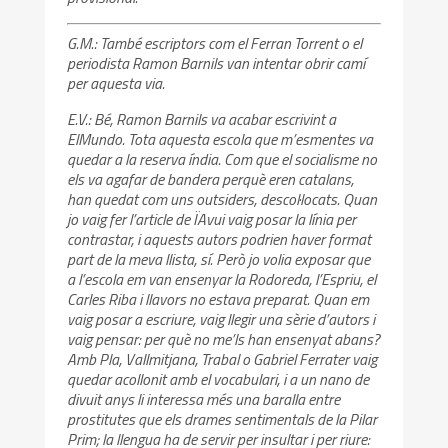
G.M.: També escriptors com el Ferran Torrent o el
periodista Ramon Barnils van intentar obrir camí
per aquesta via.
E.V.: Bé, Ramon Barnils va acabar escrivint a
ElMundo. Tota aquesta escola que m’esmentes va
quedar a la reserva índia. Com que el socialisme no
els va agafar de bandera perquè eren catalans,
han quedat com uns outsiders, descol·locats. Quan
jo vaig fer l’article de ÏAvui vaig posar la línia per
contrastar, i aquests autors podrien haver format
part de la meva llista, sí. Però jo volia exposar que
a l’escola em van ensenyar la Rodoreda, l’Espriu, el
Carles Riba i llavors no estava preparat. Quan em
vaig posar a escriure, vaig llegir una sèrie d’autors i
vaig pensar: per què no me’ls han ensenyat abans?
Amb Pla, Vallmitjana, Trabal o Gabriel Ferrater vaig
quedar acollonit amb el vocabulari, i a un nano de
divuit anys li interessa més una baralla entre
prostitutes que els drames sentimentals de la Pilar
Prim; la llengua ha de servir per insultar i per riure: