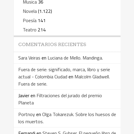
Musica
36
Novela
(1.122)
Poesía
141
Teatro
214
COMENTARIOS RECIENTES
Sara Veiras
en
Luciana de Mello. Mandinga.
Fuera de serie: significado, marca, libro y serie
actual - Colombia Ciudad
en
Malcolm Gladwell.
Fuera de serie.
Javier
en
Filtraciones del jurado del premio
Planeta
Portnoy
en
Olga Tokarezuk. Sobre los huesos de
los muertos.
Fernandi
en
Steven S. Gubser. El pequeño libro de