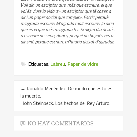
Vull dir: un escriptor que, més que escriure, el que
vol és viure la vida d'»un escriptor que té coses a
dir i un paper social que complir». Escric perquè
m’agrada escriure. M’agrada molt escriure. Jo diria
que és el que més m’agrada fer. Si algun dia deixés
d’escriure no seria, doncs, perquè no tingués res a
dir sinó perquè escriure m’hauria deixat d’agradar.
Etiquetas:
Labreu
,
Paper de vidre
←
Ronaldo Menéndez. De modo que esto es
la muerte.
John Steinbeck. Los hechos del Rey Arturo.
→
NO HAY COMENTARIOS