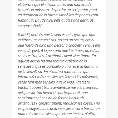
elaborats que el «t’estimo» és una manera de
treure’s la màscara, de perdre un cert pudor, però
en detriment de la forma simbòlica de poetes com
Rimbaud i Baudelaire, pels quals t’has declarat
sempre influït?
R.M.: Sí, però és que la vida és més gran que una
estètica i, en aquest cas, no era un recurs, era el
que havia de dir a una persona concreta i el que em
venia de gust. A la persona que t’estimes, no li dius
coses estranyes, li acabaràs dient «t’estimo». En
aquest disc hi ha una recerca artística de la
senzillesa, que és paral·lela a una recerca humana
de la senzillesa. En el mateix moment en què
intentes fer més senzilles les lletres i les músiques,
estàs fent més senzilla la teva vida. I detesto
bastant aquest transcendentalisme a la francesa,
del que sóc tan hereu i hi participo tant, que
constantment ens ha de fer tenir actituds
artístiques i, constantment, rebuscar les coses. I no
és que vaigui a buscar la senzillesa, vai a buscar un
punt més de senzillesa que el que tenia. I, d’altra