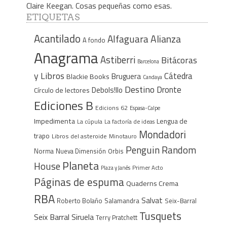
Claire Keegan. Cosas pequeñas como esas.
ETIQUETAS
Acantilado
Alfaguara
Alianza
A fondo
Anagrama
Astiberri
Bitácoras
Barcelona
y Libros
Cátedra
Bruguera
Blackie Books
Candaya
Destino
Dronte
Debols!llo
Círculo de lectores
Ediciones B
Edicions 62
Espasa-Calpe
Impedimenta
Lengua de
La cúpula
La factoría de ideas
Mondadori
trapo
Libros del asteroide
Minotauro
Penguin Random
Norma
Nueva Dimensión
Orbis
Planeta
House
Plaza y Janés
Primer Acto
Páginas de espuma
Quaderns Crema
RBA
Salvat
Roberto Bolaño
Salamandra
Seix-Barral
Tusquets
Seix Barral
Siruela
Terry Pratchett