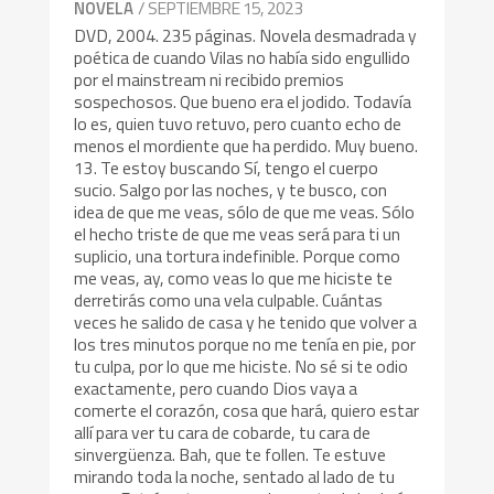
/ SEPTIEMBRE 15, 2023
NOVELA
DVD, 2004. 235 páginas. Novela desmadrada y
poética de cuando Vilas no había sido engullido
por el mainstream ni recibido premios
sospechosos. Que bueno era el jodido. Todavía
lo es, quien tuvo retuvo, pero cuanto echo de
menos el mordiente que ha perdido. Muy bueno.
13. Te estoy buscando Sí, tengo el cuerpo
sucio. Salgo por las noches, y te busco, con
idea de que me veas, sólo de que me veas. Sólo
el hecho triste de que me veas será para ti un
suplicio, una tortura indefinible. Porque como
me veas, ay, como veas lo que me hiciste te
derretirás como una vela culpable. Cuántas
veces he salido de casa y he tenido que volver a
los tres minutos porque no me tenía en pie, por
tu culpa, por lo que me hiciste. No sé si te odio
exactamente, pero cuando Dios vaya a
comerte el corazón, cosa que hará, quiero estar
allí para ver tu cara de cobarde, tu cara de
sinvergüenza. Bah, que te follen. Te estuve
mirando toda la noche, sentado al lado de tu