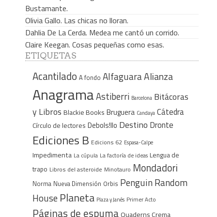
Bustamante.
Olivia Gallo. Las chicas no lloran.
Dahlia De La Cerda. Medea me cantó un corrido.
Claire Keegan. Cosas pequeñas como esas.
ETIQUETAS
Acantilado
Alfaguara
Alianza
A fondo
Anagrama
Astiberri
Bitácoras
Barcelona
y Libros
Cátedra
Bruguera
Blackie Books
Candaya
Destino
Dronte
Debols!llo
Círculo de lectores
Ediciones B
Edicions 62
Espasa-Calpe
Impedimenta
Lengua de
La cúpula
La factoría de ideas
Mondadori
trapo
Libros del asteroide
Minotauro
Penguin Random
Norma
Nueva Dimensión
Orbis
Planeta
House
Plaza y Janés
Primer Acto
Páginas de espuma
Quaderns Crema