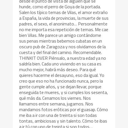
desde el punto de vista de alguien que se
hunde, como el perro de Goya de la portada.
Salen los típico temas de Vilas, el amor extraño
a España, la vida de provincias, la muerte de sus
padres, el sexo, el anonimato… Personalmente
no me importa esa repetición de temas. Me cae
bien Vilas. Me parece un amigo contándome
sus penas mientras bebemos cubatas en un
oscuro pub de Zaragoza y nos olvidamos de la
cuesta y del final del camino. Recomendable.
THINKIT OVER Piénsalo, a nuestra edad ya no
saldría bien. Cada uno viviendo en su casa es
mucho mejor, habrá más deseo. Para qué
quieres hacerme el desayuno, eso da igual. Yo
creo que eso no ha funcionado nunca, pero la
gente cumple años, y se dejan llevar, porque
enseguida te mueres, y si cumples los sesenta,
qué más da. Cenamos los viernes. Nos
llamamos entre semana, jugamos. Nos
mandamos fotos eróticas por el guasap. Cómo
me iba a ir con una de treinta si son todas
tontas, ambiciosas y sin talento. Cómo te ibas
a ir tú con uno de treinta si son todos…