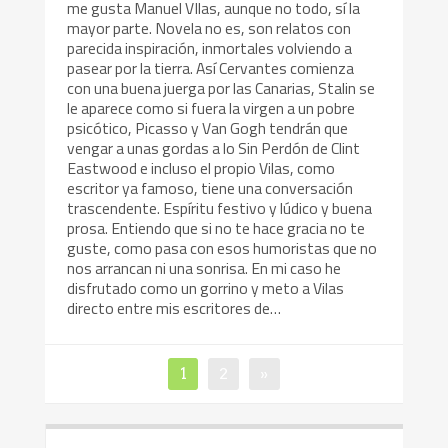
me gusta Manuel VIlas, aunque no todo, sí la
mayor parte. Novela no es, son relatos con
parecida inspiración, inmortales volviendo a
pasear por la tierra. Así Cervantes comienza
con una buena juerga por las Canarias, Stalin se
le aparece como si fuera la virgen a un pobre
psicótico, Picasso y Van Gogh tendrán que
vengar a unas gordas a lo Sin Perdón de Clint
Eastwood e incluso el propio Vilas, como
escritor ya famoso, tiene una conversación
trascendente. Espíritu festivo y lúdico y buena
prosa. Entiendo que si no te hace gracia no te
guste, como pasa con esos humoristas que no
nos arrancan ni una sonrisa. En mi caso he
disfrutado como un gorrino y meto a Vilas
directo entre mis escritores de…
1
2
»