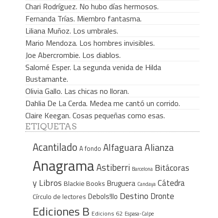
Chari Rodríguez. No hubo días hermosos.
Fernanda Trías. Miembro fantasma.
Liliana Muñoz. Los umbrales.
Mario Mendoza. Los hombres invisibles.
Joe Abercrombie. Los diablos.
Salomé Esper. La segunda venida de Hilda
Bustamante.
Olivia Gallo. Las chicas no lloran.
Dahlia De La Cerda. Medea me cantó un corrido.
Claire Keegan. Cosas pequeñas como esas.
ETIQUETAS
Acantilado
Alfaguara
Alianza
A fondo
Anagrama
Astiberri
Bitácoras
Barcelona
y Libros
Cátedra
Bruguera
Blackie Books
Candaya
Destino
Dronte
Debols!llo
Círculo de lectores
Ediciones B
Edicions 62
Espasa-Calpe