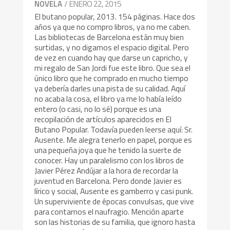
/ ENERO 22, 2015
NOVELA
El butano popular, 2013. 154 páginas. Hace dos
años ya que no compro libros, ya no me caben.
Las bibliotecas de Barcelona están muy bien
surtidas, y no digamos el espacio digital. Pero
de vez en cuando hay que darse un capricho, y
mi regalo de San Jordi fue este libro. Que sea el
único libro que he comprado en mucho tiempo
ya debería darles una pista de su calidad. Aquí
no acaba la cosa, el libro ya me lo había leído
entero (o casi, no lo sé) porque es una
recopilación de artículos aparecidos en El
Butano Popular. Todavía pueden leerse aquí: Sr.
Ausente. Me alegra tenerlo en papel, porque es
una pequeña joya que he tenido la suerte de
conocer. Hay un paralelismo con los libros de
Javier Pérez Andújar a la hora de recordar la
juventud en Barcelona. Pero donde Javier es
lírico y social, Ausente es gamberro y casi punk.
Un superviviente de épocas convulsas, que vive
para contarnos el naufragio. Mención aparte
son las historias de su familia, que ignoro hasta