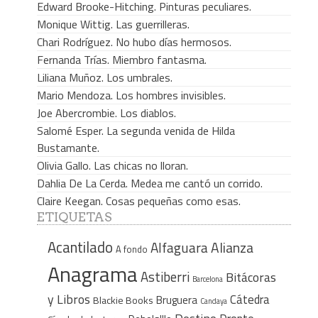
Edward Brooke-Hitching. Pinturas peculiares.
Monique Wittig. Las guerrilleras.
Chari Rodríguez. No hubo días hermosos.
Fernanda Trías. Miembro fantasma.
Liliana Muñoz. Los umbrales.
Mario Mendoza. Los hombres invisibles.
Joe Abercrombie. Los diablos.
Salomé Esper. La segunda venida de Hilda
Bustamante.
Olivia Gallo. Las chicas no lloran.
Dahlia De La Cerda. Medea me cantó un corrido.
Claire Keegan. Cosas pequeñas como esas.
ETIQUETAS
Acantilado
Alfaguara
Alianza
A fondo
Anagrama
Astiberri
Bitácoras
Barcelona
y Libros
Cátedra
Bruguera
Blackie Books
Candaya