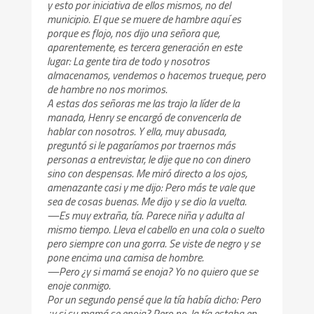
y esto por iniciativa de ellos mismos, no del
municipio. El que se muere de hambre aquí es
porque es flojo, nos dijo una señora que,
aparentemente, es tercera generación en este
lugar: La gente tira de todo y nosotros
almacenamos, vendemos o hacemos trueque, pero
de hambre no nos morimos.
A estas dos señoras me las trajo la líder de la
manada, Henry se encargó de convencerla de
hablar con nosotros. Y ella, muy abusada,
preguntó si le pagaríamos por traernos más
personas a entrevistar, le dije que no con dinero
sino con despensas. Me miró directo a los ojos,
amenazante casi y me dijo: Pero más te vale que
sea de cosas buenas. Me dijo y se dio la vuelta.
—Es muy extraña, tía. Parece niña y adulta al
mismo tiempo. Lleva el cabello en una cola o suelto
pero siempre con una gorra. Se viste de negro y se
pone encima una camisa de hombre.
—Pero ¿y si mamá se enoja? Yo no quiero que se
enoje conmigo.
Por un segundo pensé que la tía había dicho: Pero
¿y si su mamá se enoja? Pero no, la tía estaba en