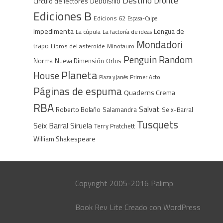
Destino
Dronte
Debols!llo
Círculo de lectores
Ediciones B
Edicions 62
Espasa-Calpe
Impedimenta
Lengua de
La cúpula
La factoría de ideas
Mondadori
trapo
Libros del asteroide
Minotauro
Penguin Random
Norma
Nueva Dimensión
Orbis
Planeta
House
Plaza y Janés
Primer Acto
Páginas de espuma
Quaderns Crema
RBA
Salvat
Roberto Bolaño
Salamandra
Seix-Barral
Tusquets
Seix Barral
Siruela
Terry Pratchett
William Shakespeare
Copyright 2005-2016 Palimp
Book Rev Lite
Creado con
WordPress