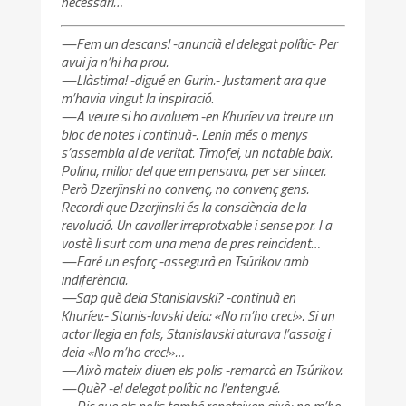
necessari…
—Fem un descans! -anuncià el delegat polític- Per
avui ja n’hi ha prou.
—Llàstima! -digué en Gurin.- Justament ara que
m’havia vingut la inspiració.
—A veure si ho avaluem -en Khuríev va treure un
bloc de notes i continuà-. Lenin més o menys
s’assembla al de veritat. Timofei, un notable baix.
Polina, millor del que em pensava, per ser sincer.
Però Dzerjinski no convenç, no convenç gens.
Recordi que Dzerjinski és la consciència de la
revolució. Un cavaller irreprotxable i sense por. I a
vostè li surt com una mena de pres reincident…
—Faré un esforç -assegurà en Tsúrikov amb
indiferència.
—Sap què deia Stanislavski? -continuà en
Khuríev.- Stanis-lavski deia: «No m’ho crec!». Si un
actor llegia en fals, Stanislavski aturava l’assaig i
deia «No m’ho crec!»…
—Això mateix diuen els polis -remarcà en Tsúrikov.
—Què? -el delegat polític no l’entengué.
—Dic que els polis també repeteixen això: no m’ho