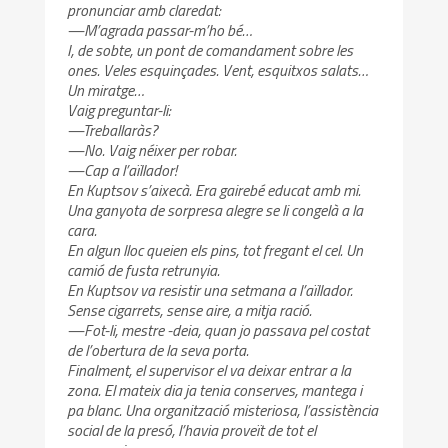
pronunciar amb claredat:
—M’agrada passar-m’ho bé…
I, de sobte, un pont de comandament sobre les
ones. Veles esquinçades. Vent, esquitxos salats…
Un miratge…
Vaig preguntar-li:
—Treballaràs?
—No. Vaig néixer per robar.
—Cap a l’aïllador!
En Kuptsov s’aixecà. Era gairebé educat amb mi.
Una ganyota de sorpresa alegre se li congelà a la
cara.
En algun lloc queien els pins, tot fregant el cel. Un
camió de fusta retrunyia.
En Kuptsov va resistir una setmana a l’aïllador.
Sense cigarrets, sense aire, a mitja ració.
—Fot-li, mestre -deia, quan jo passava pel costat
de l’obertura de la seva porta.
Finalment, el supervisor el va deixar entrar a la
zona. El mateix dia ja tenia conserves, mantega i
pa blanc. Una organització misteriosa, l’assistència
social de la presó, l’havia proveït de tot el