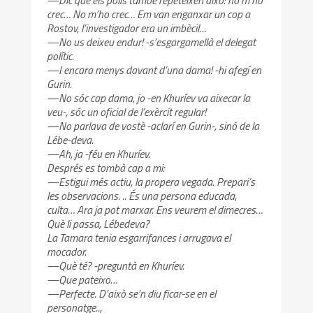
crec… No m’ho crec… Em van enganxar un cop a
Rostov, l’investigador era un imbècil…
—No us deixeu endur! -s’esgargamellà el delegat
polític.
—I encara menys davant d’una dama! -hi afegí en
Gurin.
—No sóc cap dama, jo -en Khuríev va aixecar la
veu-, sóc un oficial de l’exèrcit regular!
—No parlava de vostè -aclarí en Gurin-, sinó de la
Lébe-deva.
—Ah, ja -féu en Khuríev.
Després es tombà cap a mi:
—Estigui més actiu, la propera vegada. Prepari’s
les observacions. .. És una persona educada,
culta… Ara ja pot marxar. Ens veurem el dimecres…
Què li passa, Lébedeva?
La Tamara tenia esgarrifances i arrugava el
mocador.
—Què té? -preguntà en Khuríev.
—Que pateixo…
—Perfecte. D’això se’n diu ficar-se en el
personatge..,