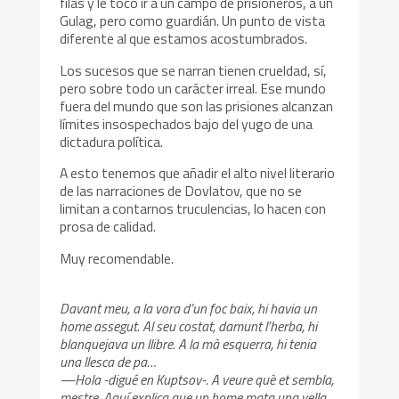
filas y le tocó ir a un campo de prisioneros, a un
Gulag, pero como guardián. Un punto de vista
diferente al que estamos acostumbrados.
Los sucesos que se narran tienen crueldad, sí,
pero sobre todo un carácter irreal. Ese mundo
fuera del mundo que son las prisiones alcanzan
límites insospechados bajo del yugo de una
dictadura política.
A esto tenemos que añadir el alto nivel literario
de las narraciones de Dovlatov, que no se
limitan a contarnos truculencias, lo hacen con
prosa de calidad.
Muy recomendable.
Davant meu, a la vora d’un foc baix, hi havia un
home assegut. Al seu costat, damunt l’herba, hi
blanquejava un llibre. A la mà esquerra, hi tenia
una llesca de pa…
—Hola -digué en Kuptsov-. A veure què et sembla,
mestre. Aquí explica que un home mata una vella