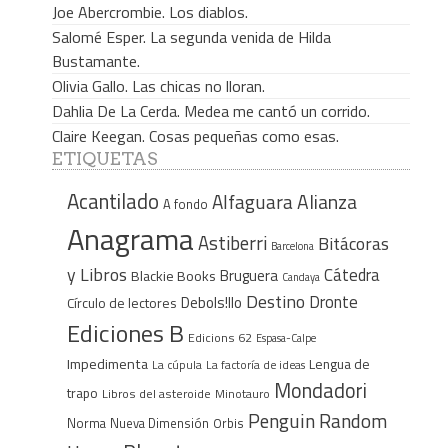
Joe Abercrombie. Los diablos.
Salomé Esper. La segunda venida de Hilda
Bustamante.
Olivia Gallo. Las chicas no lloran.
Dahlia De La Cerda. Medea me cantó un corrido.
Claire Keegan. Cosas pequeñas como esas.
ETIQUETAS
Acantilado
Alfaguara
Alianza
A fondo
Anagrama
Astiberri
Bitácoras
Barcelona
y Libros
Cátedra
Bruguera
Blackie Books
Candaya
Destino
Dronte
Debols!llo
Círculo de lectores
Ediciones B
Edicions 62
Espasa-Calpe
Impedimenta
Lengua de
La cúpula
La factoría de ideas
Mondadori
trapo
Libros del asteroide
Minotauro
Penguin Random
Norma
Nueva Dimensión
Orbis