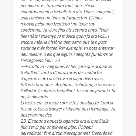
per diners. Es turmenta tant, que se’n va
voluntàriament a treballs forçats. Doncs imagina’t,
vaig conèixer un tipus al Turquestan. El tipus
n’havia pelat una trentena i no tenia cap
condemna. Va viure fins als setanta anys. Tenia
fills i néts i ensenyava música quan ja era vell… I
encara més, la història demostra que te’n pots
sortir de més fortes. Per exemple, en pots enterrar
deu milions, o els que siguin, i després fumar-te un
Hercegovina Flor…23
—Escolta’m -vaig dir-li-, et ben juro que acabaràs
treballant. Tard o d’hora, faràs de conductor,
d’operari o de carreter. En el pitjor dels casos,
tallaràs branques. Acabaràs treballant, o moriràs a
l’aïllador. Acabaràs treballant, te’n dono paraula. Si
no, la dinyaràs…
El reclús em va mirar com si fos un objecte. Com si
fos un cotxe estranger al davant de l’Hermitage. Va
observar-me des
23. El tabac d’aquests cigarrets era el que Stalin
feia servir per ompir-se la pipa. (N.delt.)
del radiador fins al tub d’escapament. Després va