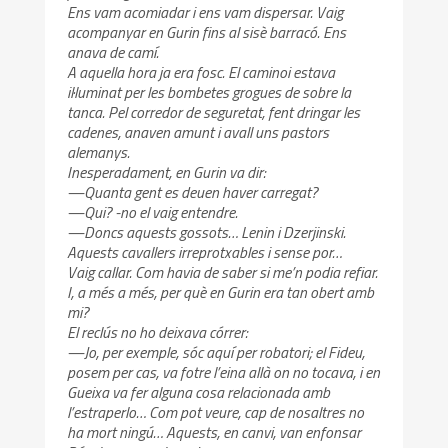
Ens vam acomiadar i ens vam dispersar. Vaig
acompanyar en Gurin fins al sisè barracó. Ens
anava de camí.
A aquella hora ja era fosc. El caminoi estava
il·luminat per les bombetes grogues de sobre la
tanca. Pel corredor de seguretat, fent dringar les
cadenes, anaven amunt i avall uns pastors
alemanys.
Inesperadament, en Gurin va dir:
—Quanta gent es deuen haver carregat?
—Qui? -no el vaig entendre.
—Doncs aquests gossots… Lenin i Dzerjinski.
Aquests cavallers irreprotxables i sense por…
Vaig callar. Com havia de saber si me’n podia refiar.
I, a més a més, per què en Gurin era tan obert amb
mi?
El reclús no ho deixava córrer:
—Jo, per exemple, sóc aquí per robatori; el Fideu,
posem per cas, va fotre l’eina allà on no tocava, i en
Gueixa va fer alguna cosa relacionada amb
l’estraperlo… Com pot veure, cap de nosaltres no
ha mort ningú… Aquests, en canvi, van enfonsar