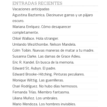
ENTRADAS RECIENTES
Vacaciones anticipadas
Agustina Bazterrica. Diecinueve garras y un pájaro
oscuro.
Mariana Enríquez. Cómo desaparecer
completamente.
Chloé Wallace. Hola stranger.
Umlando Wezithombe. Nelson Mandela.
Colm Toibin. Nuevas maneras de matar a tu madre.
Susanna Clarke. Las damas de Grace Adieu.
Eric R. Kandel. En busca de la memoria.
Edward St. Aubyn. El padre.
Edward Brooke-Hitching. Pinturas peculiares.
Monique Wittig. Las guerrilleras.
Chari Rodríguez. No hubo días hermosos.
Fernanda Trías. Miembro fantasma.
Liliana Muñoz. Los umbrales.
Mario Mendoza. Los hombres invisibles.