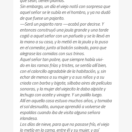
que sean, tienen plumas.
Sin embargo, un día el viejo notó con sorpresa que
aquel señor se le subía en el hombro, y ya no dudó
de que fuese un pajarito.
—Será un pajarito raro —acabó por decirse. Y
entonces construyó una jaula grande y una tarde
cogió a aquel señor con un pañuelo y se lo llevó en
la mano a su casa, y lo metió en la jaula y lo puso
en el comedor, junto al balcón soleado, para que
alegrase las comidas con sus trinos.
Aquel señor tan pobre, que siempre había vivi-
do en las ramas frías y tristes, se sentía allí bien,
con el calorcillo agradable de la habitación, y, sin
echar de menos a su mujer y a sus niños y a su
criada con barba y bigote, silbaba aires de películas
sonoras, y la mujer del viejecito le daba alpiste y
lechuga con aceite y vinagre. Y un palillo luego.
Allí en aquella casa estuvo muchos años, y tomaba
el sol desnudito, aunque aprendió a volverse de
espaldas cuando iba de visita alguna señora
irlandesa.
Los días de nieve, para que no pasase frío, el viejo
lo metía en la cama, entre él y su mujer, y así