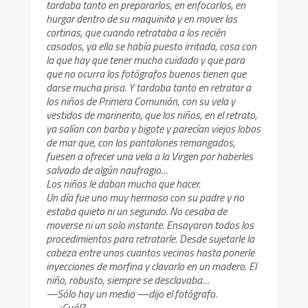
tardaba tanto en prepararlos, en enfocarlos, en
hurgar dentro de su maquinita y en mover las
cortinas, que cuando retrataba a los recién
casados, ya ella se había puesto irritada, cosa con
la que hay que tener mucho cuidado y que para
que no ocurra los fotógrafos buenos tienen que
darse mucha prisa. Y tardaba tanto en retratar a
los niños de Primera Comunión, con su vela y
vestidos de marinerito, que los niños, en el retrato,
ya salían con barba y bigote y parecían viejos lobos
de mar que, con los pantalones remangados,
fuesen a ofrecer una vela a la Virgen por haberles
salvado de algún naufragio…
Los niños le daban mucho que hacer.
Un día fue uno muy hermoso con su padre y no
estaba quieto ni un segundo. No cesaba de
moverse ni un solo instante. Ensayaron todos los
procedimientos para retratarle. Desde sujetarle la
cabeza entre unos cuantos vecinos hasta ponerle
inyecciones de morfina y clavarlo en un madero. El
niño, robusto, siempre se desclavaba…
—Sólo hay un medio —dijo el fotógrafo.
—¿Cuál?