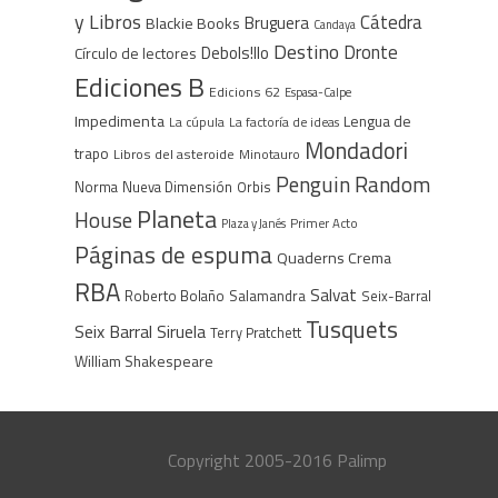
y Libros
Cátedra
Bruguera
Blackie Books
Candaya
Destino
Dronte
Debols!llo
Círculo de lectores
Ediciones B
Edicions 62
Espasa-Calpe
Impedimenta
Lengua de
La cúpula
La factoría de ideas
Mondadori
trapo
Libros del asteroide
Minotauro
Penguin Random
Norma
Nueva Dimensión
Orbis
Planeta
House
Plaza y Janés
Primer Acto
Páginas de espuma
Quaderns Crema
RBA
Salvat
Roberto Bolaño
Salamandra
Seix-Barral
Tusquets
Seix Barral
Siruela
Terry Pratchett
William Shakespeare
Copyright 2005-2016 Palimp