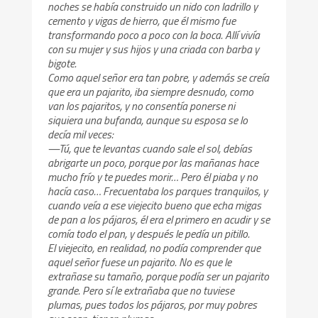
noches se había construido un nido con ladrillo y
cemento y vigas de hierro, que él mismo fue
transformando poco a poco con la boca. Allí vivía
con su mujer y sus hijos y una criada con barba y
bigote.
Como aquel señor era tan pobre, y además se creía
que era un pajarito, iba siempre desnudo, como
van los pajaritos, y no consentía ponerse ni
siquiera una bufanda, aunque su esposa se lo
decía mil veces:
—Tú, que te levantas cuando sale el sol, debías
abrigarte un poco, porque por las mañanas hace
mucho frío y te puedes morir… Pero él piaba y no
hacía caso… Frecuentaba los parques tranquilos, y
cuando veía a ese viejecito bueno que echa migas
de pan a los pájaros, él era el primero en acudir y se
comía todo el pan, y después le pedía un pitillo.
El viejecito, en realidad, no podía comprender que
aquel señor fuese un pajarito. No es que le
extrañase su tamaño, porque podía ser un pajarito
grande. Pero sí le extrañaba que no tuviese
plumas, pues todos los pájaros, por muy pobres