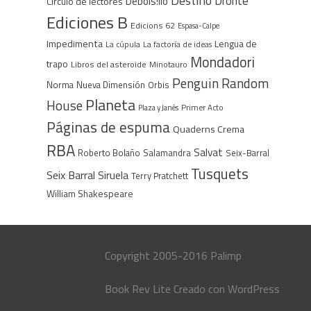
Destino
Dronte
Debols!llo
Círculo de lectores
Ediciones B
Edicions 62
Espasa-Calpe
Impedimenta
Lengua de
La cúpula
La factoría de ideas
Mondadori
trapo
Libros del asteroide
Minotauro
Penguin Random
Norma
Nueva Dimensión
Orbis
Planeta
House
Plaza y Janés
Primer Acto
Páginas de espuma
Quaderns Crema
RBA
Salvat
Roberto Bolaño
Salamandra
Seix-Barral
Tusquets
Seix Barral
Siruela
Terry Pratchett
William Shakespeare
Copyright 2005-2016 Palimp
Book Rev Lite
Creado con
WordPress