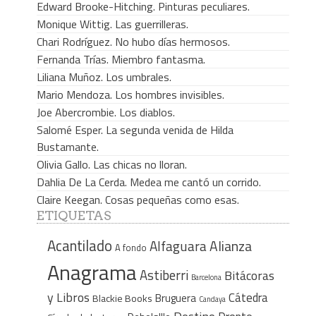
Edward Brooke-Hitching. Pinturas peculiares.
Monique Wittig. Las guerrilleras.
Chari Rodríguez. No hubo días hermosos.
Fernanda Trías. Miembro fantasma.
Liliana Muñoz. Los umbrales.
Mario Mendoza. Los hombres invisibles.
Joe Abercrombie. Los diablos.
Salomé Esper. La segunda venida de Hilda
Bustamante.
Olivia Gallo. Las chicas no lloran.
Dahlia De La Cerda. Medea me cantó un corrido.
Claire Keegan. Cosas pequeñas como esas.
ETIQUETAS
Acantilado
Alfaguara
Alianza
A fondo
Anagrama
Astiberri
Bitácoras
Barcelona
y Libros
Cátedra
Bruguera
Blackie Books
Candaya