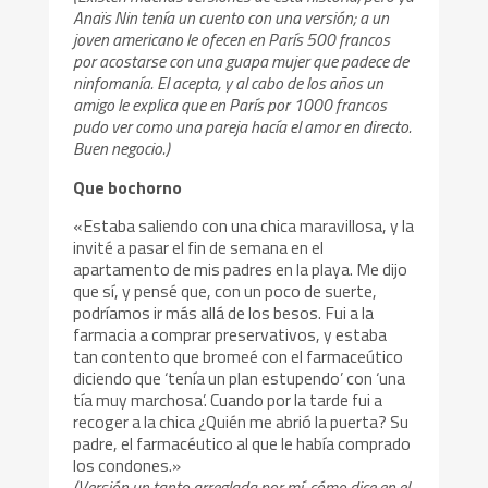
Anaïs Nin tenía un cuento con una versión; a un
joven americano le ofecen en París 500 francos
por acostarse con una guapa mujer que padece de
ninfomanía. El acepta, y al cabo de los años un
amigo le explica que en París por 1000 francos
pudo ver como una pareja hacía el amor en directo.
Buen negocio.)
Que bochorno
«Estaba saliendo con una chica maravillosa, y la
invité a pasar el fin de semana en el
apartamento de mis padres en la playa. Me dijo
que sí, y pensé que, con un poco de suerte,
podríamos ir más allá de los besos. Fui a la
farmacia a comprar preservativos, y estaba
tan contento que bromeé con el farmaceútico
diciendo que ‘tenía un plan estupendo’ con ‘una
tía muy marchosa’. Cuando por la tarde fui a
recoger a la chica ¿Quién me abrió la puerta? Su
padre, el farmacéutico al que le había comprado
los condones.»
(Versión un tanto arreglada por mí, cómo dice en el