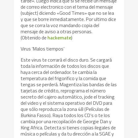
tarde». Luego indica que si se recibe un mensaje
de correo electronico con el tema del mensaje
(subject) diciendo «Good Times» que no se lea
y que se borre inmediatamente. Por ultimo dice
que se corra la voz mandando copia del
mensaje de aviso a otras personas.
(Obtenido de
hackemate
)
Virus ‘Malos tiempos’
Este virus te corrará el disco duro. Se cargará
toda la información de todos los discos que
haya cerca del ordenador. te cambia la
temperatura del frigorifico y la comida que
tengas se perderá. Magentiza las bandas de las
tarjetas de crédito, reprograma el número
secreto del cajero automático, jode el tracking
del video y el sistema operativo del DVD para
que sólo reproduzca la zona 48 (Películas de
Burkina Fasso). Raya todos los CD’s o te los
cambia por una recopilación de Georgie Dan y
King Africa. Detecta si tienes copias ilegales de
música o películas y da tu dirección a la SGAE y