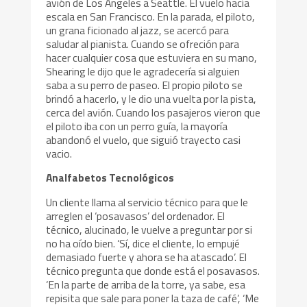
avión de Los Ángeles a Seattle. El vuelo hacía
escala en San Francisco. En la parada, el piloto,
un grana ficionado al jazz, se acercó para
saludar al pianista. Cuando se ofreción para
hacer cualquier cosa que estuviera en su mano,
Shearing le dijo que le agradecería si alguien
saba a su perro de paseo. El propio piloto se
brindó a hacerlo, y le dio una vuelta por la pista,
cerca del avión. Cuando los pasajeros vieron que
el piloto iba con un perro guía, la mayoría
abandonó el vuelo, que siguió trayecto casi
vacio.
Analfabetos Tecnológicos
Un cliente llama al servicio técnico para que le
arreglen el ‘posavasos’ del ordenador. El
técnico, alucinado, le vuelve a preguntar por si
no ha oído bien. ‘Sí, dice el cliente, lo empujé
demasiado fuerte y ahora se ha atascado’. El
técnico pregunta que donde está el posavasos.
‘En la parte de arriba de la torre, ya sabe, esa
repisita que sale para poner la taza de café’, ‘Me