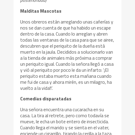
posterioridad)
Malditas Mascotas
Unos obreros están arreglando unas cañerías y
nos se dan cuenta de que ha habido un escape
dentro de la casa. Cuando lo arreglan y abren
todas las ventanas de la casa para que se airee,
descubren que el periquito de la dueña está
muerto en la jaula. Decididos a solucionarlo van
a la tienda de animales más próxima a comprar
un periquito igual. Cuando la señora llegó a casa
y vió al periquito por poco le da un infarto: ‘¡El
periquito estaba muerto esta mañana cuando
me fui de casa y ahora mirén, es un milagro, ha
vuelto a la vida!!’.
Comedias disparatadas
Una señora encuentra una cucaracha en su
casa. La tira al retrete, pero como todavía se
mueve, le echa un bote entero de insecticida.
Cuando llega el marido y se sienta en el vater,
enciende un cigarrillo, tirando la cerilla a la taza.