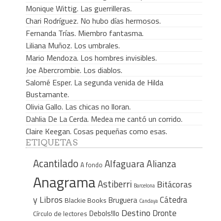
Monique Wittig. Las guerrilleras.
Chari Rodríguez. No hubo días hermosos.
Fernanda Trías. Miembro fantasma.
Liliana Muñoz. Los umbrales.
Mario Mendoza. Los hombres invisibles.
Joe Abercrombie. Los diablos.
Salomé Esper. La segunda venida de Hilda
Bustamante.
Olivia Gallo. Las chicas no lloran.
Dahlia De La Cerda. Medea me cantó un corrido.
Claire Keegan. Cosas pequeñas como esas.
ETIQUETAS
Acantilado
Alfaguara
Alianza
A fondo
Anagrama
Astiberri
Bitácoras
Barcelona
y Libros
Cátedra
Bruguera
Blackie Books
Candaya
Destino
Dronte
Debols!llo
Círculo de lectores