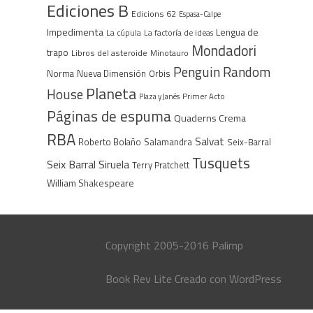
Ediciones B
Edicions 62
Espasa-Calpe
Impedimenta
Lengua de
La cúpula
La factoría de ideas
Mondadori
trapo
Libros del asteroide
Minotauro
Penguin Random
Norma
Nueva Dimensión
Orbis
Planeta
House
Plaza y Janés
Primer Acto
Páginas de espuma
Quaderns Crema
RBA
Salvat
Roberto Bolaño
Salamandra
Seix-Barral
Tusquets
Seix Barral
Siruela
Terry Pratchett
William Shakespeare
Copyright 2005-2016 Palimp
Book Rev Lite
Creado con
WordPress