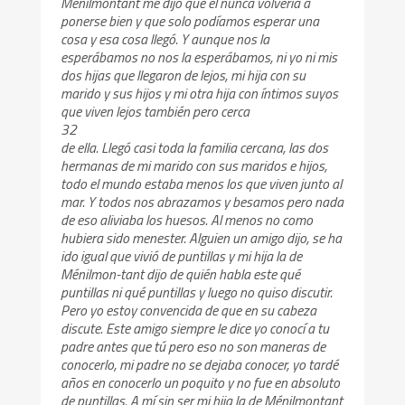
Ménilmontant me dijo que él nunca volvería a
ponerse bien y que solo podíamos esperar una
cosa y esa cosa llegó. Y aunque nos la
esperábamos no nos la esperábamos, ni yo ni mis
dos hijas que llegaron de lejos, mi hija con su
marido y sus hijos y mi otra hija con íntimos suyos
que viven lejos también pero cerca
32
de ella. Llegó casi toda la familia cercana, las dos
hermanas de mi marido con sus maridos e hijos,
todo el mundo estaba menos los que viven junto al
mar. Y todos nos abrazamos y besamos pero nada
de eso aliviaba los huesos. Al menos no como
hubiera sido menester. Alguien un amigo dijo, se ha
ido igual que vivió de puntillas y mi hija la de
Ménilmon-tant dijo de quién habla este qué
puntillas ni qué puntillas y luego no quiso discutir.
Pero yo estoy convencida de que en su cabeza
discute. Este amigo siempre le dice yo conocí a tu
padre antes que tú pero eso no son maneras de
conocerlo, mi padre no se dejaba conocer, yo tardé
años en conocerlo un poquito y no fue en absoluto
de puntillas. A mí sin ser mi hija la de Ménilmontant