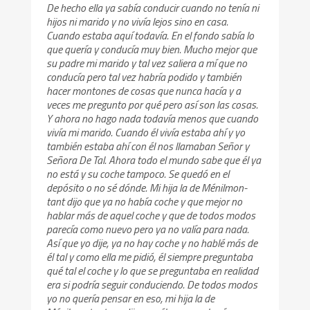
De hecho ella ya sabía conducir cuando no tenía ni
hijos ni marido y no vivía lejos sino en casa.
Cuando estaba aquí todavía. En el fondo sabía lo
que quería y conducía muy bien. Mucho mejor que
su padre mi marido y tal vez saliera a mí que no
conducía pero tal vez habría podido y también
hacer montones de cosas que nunca hacía y a
veces me pregunto por qué pero así son las cosas.
Y ahora no hago nada todavía menos que cuando
vivía mi marido. Cuando él vivía estaba ahí y yo
también estaba ahí con él nos llamaban Señor y
Señora De Tal. Ahora todo el mundo sabe que él ya
no está y su coche tampoco. Se quedó en el
depósito o no sé dónde. Mi hija la de Ménilmon-
tant dijo que ya no había coche y que mejor no
hablar más de aquel coche y que de todos modos
parecía como nuevo pero ya no valía para nada.
Así que yo dije, ya no hay coche y no hablé más de
él tal y como ella me pidió, él siempre preguntaba
qué tal el coche y lo que se preguntaba en realidad
era si podría seguir conduciendo. De todos modos
yo no quería pensar en eso, mi hija la de