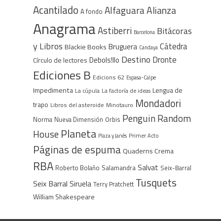
Acantilado
Alfaguara
Alianza
A fondo
Anagrama
Astiberri
Bitácoras
Barcelona
y Libros
Cátedra
Bruguera
Blackie Books
Candaya
Destino
Dronte
Debols!llo
Círculo de lectores
Ediciones B
Edicions 62
Espasa-Calpe
Impedimenta
Lengua de
La cúpula
La factoría de ideas
Mondadori
trapo
Libros del asteroide
Minotauro
Penguin Random
Norma
Nueva Dimensión
Orbis
Planeta
House
Plaza y Janés
Primer Acto
Páginas de espuma
Quaderns Crema
RBA
Salvat
Roberto Bolaño
Salamandra
Seix-Barral
Tusquets
Seix Barral
Siruela
Terry Pratchett
William Shakespeare