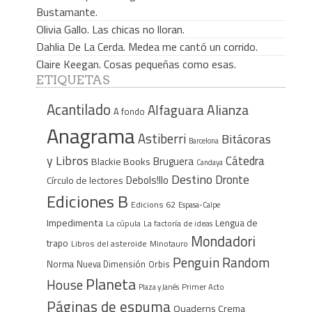
Bustamante.
Olivia Gallo. Las chicas no lloran.
Dahlia De La Cerda. Medea me cantó un corrido.
Claire Keegan. Cosas pequeñas como esas.
ETIQUETAS
Acantilado
Alfaguara
Alianza
A fondo
Anagrama
Astiberri
Bitácoras
Barcelona
y Libros
Cátedra
Bruguera
Blackie Books
Candaya
Destino
Dronte
Debols!llo
Círculo de lectores
Ediciones B
Edicions 62
Espasa-Calpe
Impedimenta
Lengua de
La cúpula
La factoría de ideas
Mondadori
trapo
Libros del asteroide
Minotauro
Penguin Random
Norma
Nueva Dimensión
Orbis
Planeta
House
Plaza y Janés
Primer Acto
Páginas de espuma
Quaderns Crema