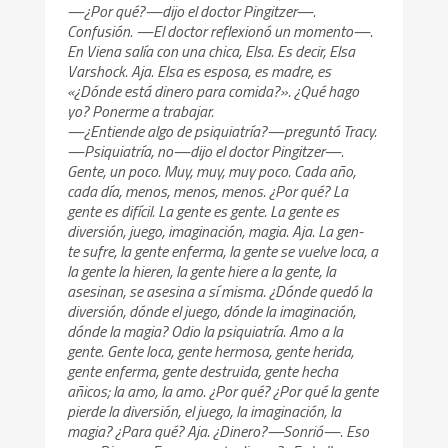
—¿Por qué?—dijo el doctor Pingitzer—.
Confusión. —El doctor reflexionó un momento—.
En Viena salía con una chica, Elsa. Es decir, Elsa
Varshock. Aja. Elsa es esposa, es madre, es
«¿Dónde está dinero para comida?». ¿Qué hago
yo? Ponerme a trabajar.
—¿Entiende algo de psiquiatría?—preguntó Tracy.
—Psiquiatría, no—dijo el doctor Pingitzer—.
Gente, un poco. Muy, muy, muy poco. Cada año,
cada día, menos, menos, menos. ¿Por qué? La
gente es difícil. La gente es gente. La gente es
diversión, juego, imaginación, magia. Aja. La gen-
te sufre, la gente enferma, la gente se vuelve loca, a
la gente la hieren, la gente hiere a la gente, la
asesinan, se asesina a sí misma. ¿Dónde quedó la
diversión, dónde el juego, dónde la imaginación,
dónde la magia? Odio la psiquiatría. Amo a la
gente. Gente loca, gente hermosa, gente herida,
gente enferma, gente destruida, gente hecha
añicos; la amo, la amo. ¿Por qué? ¿Por qué la gente
pierde la diversión, el juego, la imaginación, la
magia? ¿Para qué? Aja. ¿Dinero?—Sonrió—. Eso