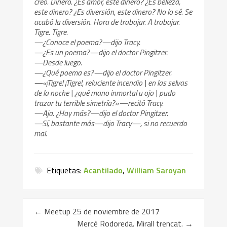
creo. Dinero. ¿Es amor, este dinero? ¿Es belleza,
este dinero? ¿Es diversión, este dinero? No lo sé. Se
acabó la diversión. Hora de trabajar. A trabajar.
Tigre. Tigre.
—¿Conoce el poema?—dijo Tracy.
—¿Es un poema?—dijo el doctor Pingitzer.
—Desde luego.
—¿Qué poema es?—dijo el doctor Pingitzer.
—«¡Tigre! ¡Tigre!, reluciente incendio | en las selvas
de la noche | ¿qué mano inmortal u ojo | pudo
trazar tu terrible simetría?»—recitó Tracy.
—Aja. ¿Hay más?—dijo el doctor Pingitzer.
—Sí, bastante más—dijo Tracy—, si no recuerdo
mal.
Etiquetas:
Acantilado
,
William Saroyan
←
Meetup 25 de noviembre de 2017
Mercè Rodoreda. Mirall trencat.
→