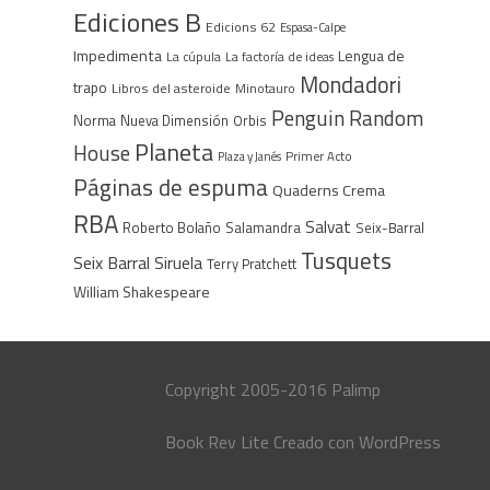
Ediciones B
Edicions 62
Espasa-Calpe
Impedimenta
Lengua de
La cúpula
La factoría de ideas
Mondadori
trapo
Libros del asteroide
Minotauro
Penguin Random
Norma
Nueva Dimensión
Orbis
Planeta
House
Plaza y Janés
Primer Acto
Páginas de espuma
Quaderns Crema
RBA
Salvat
Roberto Bolaño
Salamandra
Seix-Barral
Tusquets
Seix Barral
Siruela
Terry Pratchett
William Shakespeare
Copyright 2005-2016 Palimp
Book Rev Lite
Creado con
WordPress