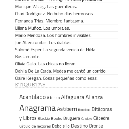
Monique Wittig. Las guerrilleras.
Chari Rodríguez. No hubo días hermosos.
Fernanda Trías. Miembro fantasma.
Liliana Muñoz. Los umbrales.
Mario Mendoza. Los hombres invisibles.
Joe Abercrombie. Los diablos.
Salomé Esper. La segunda venida de Hilda
Bustamante.
Olivia Gallo. Las chicas no lloran.
Dahlia De La Cerda. Medea me cantó un corrido.
Claire Keegan. Cosas pequeñas como esas.
ETIQUETAS
Acantilado
Alfaguara
Alianza
A fondo
Anagrama
Astiberri
Bitácoras
Barcelona
y Libros
Cátedra
Bruguera
Blackie Books
Candaya
Destino
Dronte
Debols!llo
Círculo de lectores