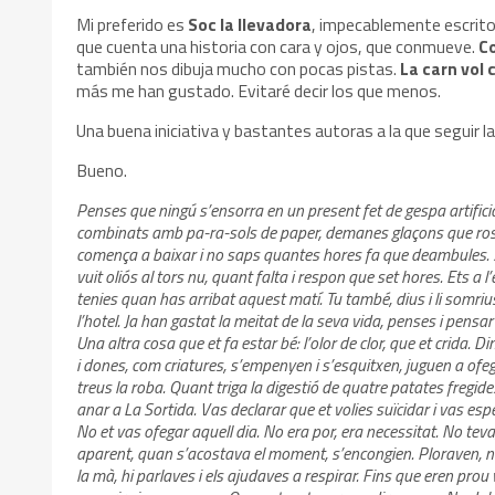
Mi preferido es
Soc la llevadora
, impecablemente escrito
que cuenta una historia con cara y ojos, que conmueve.
C
también nos dibuja mucho con pocas pistas.
La carn vol 
más me han gustado. Evitaré decir los que menos.
Una buena iniciativa y bastantes autoras a la que seguir la
Bueno.
Penses que ningú s’ensorra en un present fet de gespa artificial
combinats amb pa-ra-sols de paper, demanes glaçons que rosegu
comença a baixar i no saps quantes hores fa que deambules. Se
vuit oliós al tors nu, quant falta i respon que set hores. Ets a l
tenies quan has arribat aquest matí. Tu també, dius i li somrius
l’hotel. Ja han gastat la meitat de la seva vida, penses i pensar 
Una altra cosa que et fa estar bé: l’olor de clor, que et crida. 
i dones, com criatures, s’empenyen i s’esquitxen, juguen a ofega
treus la roba. Quant triga la digestió de quatre patates fregid
anar a La Sortida. Vas declarar que et volies suïcidar i vas espera
No et vas ofegar aquell dia. No era por, era necessitat. No te
aparent, quan s’acostava el moment, s’encongien. Ploraven, neg
la mà, hi parlaves i els ajudaves a respirar. Fins que eren prou