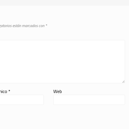
gatorios están marcados con
*
ónico
*
Web