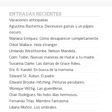
ENTRADAS RECIENTES
Vacaciones anticipadas
Agustina Bazterrica. Diecinueve garras y un pájaro
oscuro.
Mariana Enríquez. Cómo desaparecer completamente.
Chloé Wallace. Hola stranger.
Umlando Wezithombe. Nelson Mandela.
Colm Toibin. Nuevas maneras de matar a tu madre.
Susanna Clarke. Las damas de Grace Adieu.
Eric R. Kandel. En busca de la memoria.
Edward St. Aubyn. El padre.
Edward Brooke-Hitching. Pinturas peculiares.
Monique Wittig. Las guerrilleras.
Chari Rodríguez. No hubo días hermosos.
Fernanda Trías. Miembro fantasma.
Liliana Muñoz. Los umbrales.