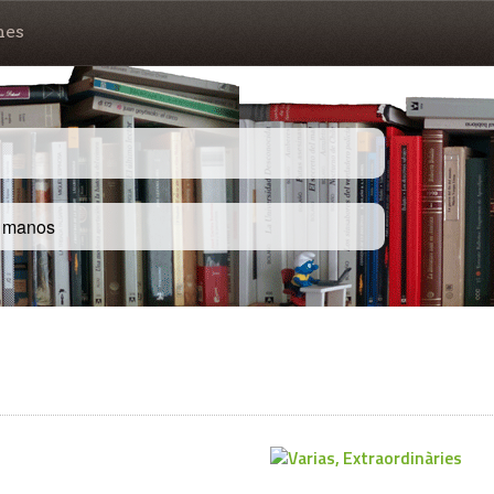
nes
s manos