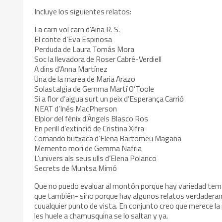
Incluye los siguientes relatos:
La carn vol carn d’Aina R. S.
El conte d’Eva Espinosa
Perduda de Laura Tomás Mora
Soc la llevadora de Roser Cabré-Verdiell
A dins d’Anna Martínez
Una de la marea de Maria Arazo
Solastalgia de Gemma Martí O’Toole
Si a flor d’aigua surt un peix d’Esperança Carrió
NEAT d’Inés MacPherson
Elplor del fènix d’Àngels Blasco Ros
En perill d’extinció de Cristina Xifra
Comando butxaca d’Elena Bartomeu Magaña
Memento mori de Gemma Nafria
L’univers als seus ulls d’Elena Polanco
Secrets de Muntsa Mimó
Que no puedo evaluar al montón porque hay variedad temát
que también- sino porque hay algunos relatos verdadera
cuualquier punto de vista. En conjunto creo que merece la
les huele a chamusquina se lo saltan y ya.