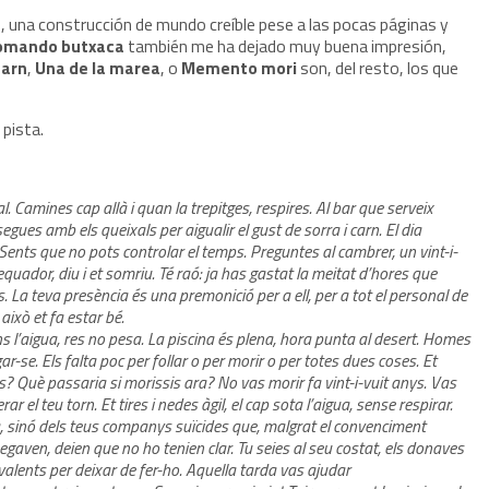
, una construcción de mundo creíble pese a las pocas páginas y
omando butxaca
también me ha dejado muy buena impresión,
carn
,
Una de la marea
,
o
Memento mori
son, del resto, los que
 pista.
. Camines cap allà i quan la trepitges, respires. Al bar que serveix
es amb els queixals per aigualir el gust de sorra i carn. El dia
nts que no pots controlar el temps. Preguntes al cambrer, un vint-i-
’equador, diu i et somriu. Té raó: ja has gastat la meitat d’hores que
. La teva presència és una premonició per a ell, per a tot el personal de
això et fa estar bé.
Dins l’aigua, res no pesa. La piscina és plena, hora punta al desert. Homes
r-se. Els falta poc per follar o per morir o per totes dues coses. Et
es? Què passaria si morissis ara? No vas morir fa vint-i-vuit anys. Vas
r el teu torn. Et tires i nedes àgil, el cap sota l’aigua, sense respirar.
va, sinó dels teus companys suïcides que, malgrat el convenciment
aven, deien que no ho tenien clar. Tu seies al seu costat, els donaves
 valents per deixar de fer-ho. Aquella tarda vas ajudar