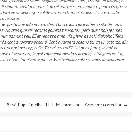
ves, et reinventaves. Segueixes reprimint Taire, creuant la piscina, el
 llevadora. Ajudar a parir. I ara el que feies era ajudar a perir. I és que si
dora ve de llevar que vol dir aixecar i també eliminar. Llevar la vida.
 a respirar.
me que fa baixada et mira des d’una cadira inclinable, vestit de cap a
s. No dius que els records gairebé t’ensorren però que t’han fet més
ta nua damunt seu. Ell et repassa amb ulls plens de sol i d’alcohol. Tens
taràs cent quaranta segons. Cent-quaranta segons tenen un catorze, diu
ims i, per primer cop, calla. Tinc el teu cotilló i et puc ajudar, sé què et
nar. Et vesteixes, la pell xopa enganxada a la roba, i el segueixes. Eh,
així: entens tot el que li passa. Vas treballar catorze anys de llevadora.
Adrià Pujol Cruells. El Fill del corrector – Arre arre corrector.
→