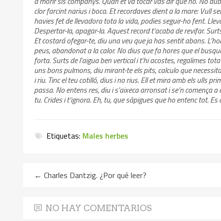
a morir sis companys. Quan et va tocar vas dir que no. No dubta
clor farcint narius i boca. Et recordaves dient a la mare: Vull ser
havies fet de llevadora tota la vida, podies seguir-ho fent. Lleva
Despertar-la, apagar-la. Aquest record t’acaba de revifar. Surts
Et costará ofegar-te, diu una veu que ja has sentit abans. L’ho
peus, abandonat a la calor. No dius que fa hores que el busque
forta. Surts de l’aigua ben vertical i t’hi acostes, regalimes to
uns bons pulmons, diu mirant-te els pits, calculo que necessi
i riu. Tinc el teu cotilló, dius i no rius. Ell et mira amb els ulls pr
passa. No entens res, diu i s’aixeca arronsat i se’n comença a a
tu. Crides i t’ignora. Eh, tu, que sàpigues que ho entenc tot. Es 
Etiquetas:
Males herbes
←
Charles Dantzig. ¿Por qué leer?
NO HAY COMENTARIOS