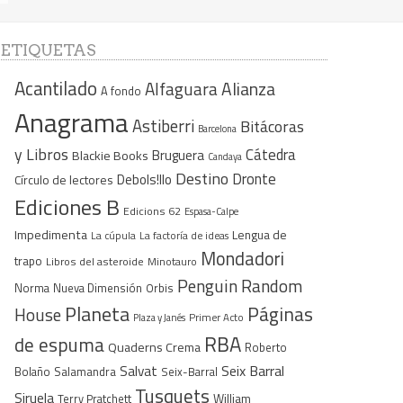
ETIQUETAS
Acantilado
Alfaguara
Alianza
A fondo
Anagrama
Astiberri
Bitácoras
Barcelona
y Libros
Cátedra
Bruguera
Blackie Books
Candaya
Destino
Dronte
Debols!llo
Círculo de lectores
Ediciones B
Edicions 62
Espasa-Calpe
Impedimenta
Lengua de
La cúpula
La factoría de ideas
Mondadori
trapo
Libros del asteroide
Minotauro
Penguin Random
Norma
Nueva Dimensión
Orbis
Planeta
Páginas
House
Plaza y Janés
Primer Acto
RBA
de espuma
Quaderns Crema
Roberto
Seix Barral
Salvat
Bolaño
Salamandra
Seix-Barral
Tusquets
Siruela
William
Terry Pratchett