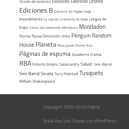
Destino
Dronte
Debols!llo
Círculo de lectores
Ediciones B
Edicions 62
Espasa-Calpe
Impedimenta
Lengua de
La cúpula
La factoría de ideas
Mondadori
trapo
Libros del asteroide
Minotauro
Penguin Random
Norma
Nueva Dimensión
Orbis
Planeta
House
Plaza y Janés
Primer Acto
Páginas de espuma
Quaderns Crema
RBA
Salvat
Roberto Bolaño
Salamandra
Seix-Barral
Tusquets
Seix Barral
Siruela
Terry Pratchett
William Shakespeare
Copyright 2005-2016 Palimp
Book Rev Lite
Creado con
WordPress