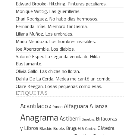
Edward Brooke-Hitching. Pinturas peculiares.
Monique Wittig. Las guerrilleras.
Chari Rodríguez. No hubo días hermosos.
Fernanda Trías. Miembro fantasma.
Liliana Muñoz. Los umbrales.
Mario Mendoza. Los hombres invisibles.
Joe Abercrombie. Los diablos.
Salomé Esper. La segunda venida de Hilda
Bustamante.
Olivia Gallo. Las chicas no lloran.
Dahlia De La Cerda. Medea me cantó un corrido.
Claire Keegan. Cosas pequeñas como esas.
ETIQUETAS
Acantilado
Alfaguara
Alianza
A fondo
Anagrama
Astiberri
Bitácoras
Barcelona
y Libros
Cátedra
Bruguera
Blackie Books
Candaya