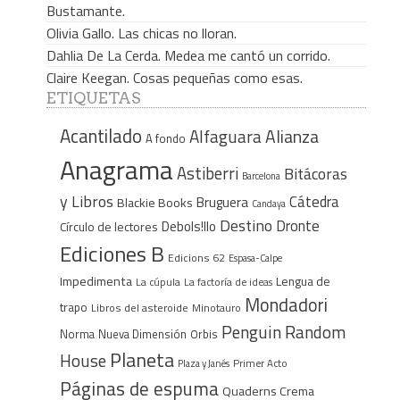
Bustamante.
Olivia Gallo. Las chicas no lloran.
Dahlia De La Cerda. Medea me cantó un corrido.
Claire Keegan. Cosas pequeñas como esas.
ETIQUETAS
Acantilado
Alfaguara
Alianza
A fondo
Anagrama
Astiberri
Bitácoras
Barcelona
y Libros
Cátedra
Bruguera
Blackie Books
Candaya
Destino
Dronte
Debols!llo
Círculo de lectores
Ediciones B
Edicions 62
Espasa-Calpe
Impedimenta
Lengua de
La cúpula
La factoría de ideas
Mondadori
trapo
Libros del asteroide
Minotauro
Penguin Random
Norma
Nueva Dimensión
Orbis
Planeta
House
Plaza y Janés
Primer Acto
Páginas de espuma
Quaderns Crema