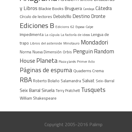
y Libros
Cátedra
Bruguera
Blackie Books
Candaya
Destino
Dronte
Debols!llo
Círculo de lectores
Ediciones B
Edicions 62
Espasa-Calpe
Impedimenta
Lengua de
La cúpula
La factoría de ideas
Mondadori
trapo
Libros del asteroide
Minotauro
Penguin Random
Norma
Nueva Dimensión
Orbis
Planeta
House
Plaza y Janés
Primer Acto
Páginas de espuma
Quaderns Crema
RBA
Salvat
Roberto Bolaño
Salamandra
Seix-Barral
Tusquets
Seix Barral
Siruela
Terry Pratchett
William Shakespeare
Copyright 2005-2016 Palimp