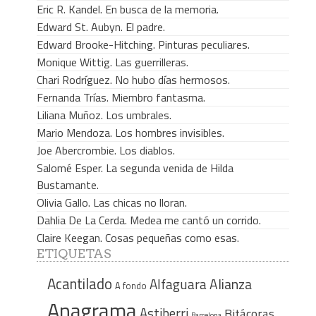
Eric R. Kandel. En busca de la memoria.
Edward St. Aubyn. El padre.
Edward Brooke-Hitching. Pinturas peculiares.
Monique Wittig. Las guerrilleras.
Chari Rodríguez. No hubo días hermosos.
Fernanda Trías. Miembro fantasma.
Liliana Muñoz. Los umbrales.
Mario Mendoza. Los hombres invisibles.
Joe Abercrombie. Los diablos.
Salomé Esper. La segunda venida de Hilda
Bustamante.
Olivia Gallo. Las chicas no lloran.
Dahlia De La Cerda. Medea me cantó un corrido.
Claire Keegan. Cosas pequeñas como esas.
ETIQUETAS
Acantilado
Alfaguara
Alianza
A fondo
Anagrama
Astiberri
Bitácoras
Barcelona