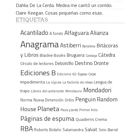
Dahlia De La Cerda. Medea me cantó un corrido.
Claire Keegan. Cosas pequeñas como esas.
ETIQUETAS
Acantilado
Alfaguara
Alianza
A fondo
Anagrama
Astiberri
Bitácoras
Barcelona
y Libros
Cátedra
Bruguera
Blackie Books
Candaya
Destino
Dronte
Debols!llo
Círculo de lectores
Ediciones B
Edicions 62
Espasa-Calpe
Impedimenta
Lengua de
La cúpula
La factoría de ideas
Mondadori
trapo
Libros del asteroide
Minotauro
Penguin Random
Norma
Nueva Dimensión
Orbis
Planeta
House
Plaza y Janés
Primer Acto
Páginas de espuma
Quaderns Crema
RBA
Salvat
Roberto Bolaño
Salamandra
Seix-Barral