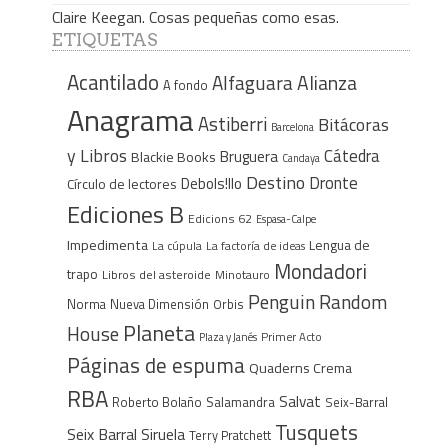
Claire Keegan. Cosas pequeñas como esas.
ETIQUETAS
Acantilado
Alfaguara
Alianza
A fondo
Anagrama
Astiberri
Bitácoras
Barcelona
y Libros
Cátedra
Bruguera
Blackie Books
Candaya
Destino
Dronte
Debols!llo
Círculo de lectores
Ediciones B
Edicions 62
Espasa-Calpe
Impedimenta
Lengua de
La cúpula
La factoría de ideas
Mondadori
trapo
Libros del asteroide
Minotauro
Penguin Random
Norma
Nueva Dimensión
Orbis
Planeta
House
Plaza y Janés
Primer Acto
Páginas de espuma
Quaderns Crema
RBA
Salvat
Roberto Bolaño
Salamandra
Seix-Barral
Tusquets
Seix Barral
Siruela
Terry Pratchett