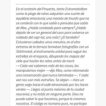
En el contexto del Proyecto, tanto Estromatoliton
como la plaga de ratas adquirían una suerte de
equilibrio emocional, una meseta de triunfo que no
se condecía con lo que sabía o pensaba que sabía
de Max. ¿Había cambiado para siempre? ¿Había
dejado de ser un general del caos para volverse un
soldado del capi-tal, uno más? ¿El también?
Estuvieron callados unos minutos; en el otro
extremo de la terraza tomaban fotografías con un
Stártmcket, el instrumento orbital para seguir las
estrellas en el espacio, dibujando los mapas del
cielo que hacían las ratas antes de morir.
—Cada vez sabemos más de las cosas, las
manipulamos mejor —dijo Max, como retomando
una conversación que nunca terminaba—. Y cada
vez nos son más extrañas. Se alejan —hizo un
gesto vago hacia el valle atravesado por los haces
verdes—. Llegas al punto máximo de tu ciudad
neuronal, y no estás en ninguna parte. Dios no
puede saber lo que hacemos, porque lo creamos
nosotros. El código es humano puro, no participa