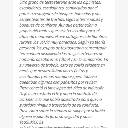
Otro grupo de testosterona eran los alpinistas,
esquiadores, escaladores, convocados por el
paraíso resurgente de bosques húmedos y ríos
serpenteantes de truchas, lagos interminables y
bosques de coniferas. Aunque pertenecían a
grupos diferentes que se intersectaba poco, el
atuendo montañés, el aire patagónico de hombres
rurales, los volvía muy parecidos. Según su teoría
personal, los grupos de testosterona concentrada
terminaban disolviendo los rasgos exteriores de
hombría; pasaba en el fútbol y en la compañías. En
su universo de trabajo, esto se volvía evidente en
nerds que desarrollaban voces finitas y
acentuadas formas mamarias; pero todavía
quedaban algunos compañeritos por revisar.
Piera conectó el time lapse del video de inducción.
Dejó a un costado el té y abrió la pantalla de
Darknet, a la que había adiestrado para que no
guardara ninguna trayectoria de su conducta.
Puso cinta sobre la cámara de skype por si había
alguien espiando (ocurría seguido) y puso
YouSuXXX. Se
colocó los anteojos especiales y cerró los ojos. Dos