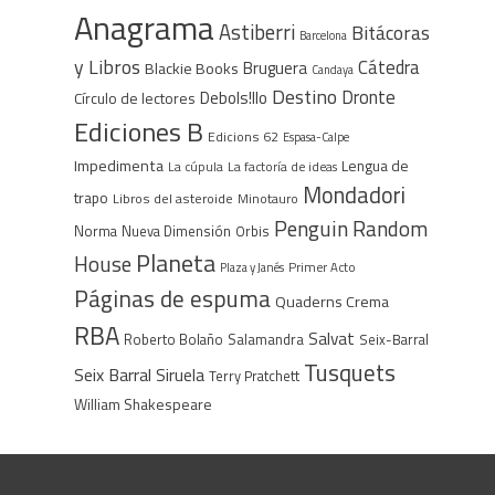
Anagrama
Astiberri
Bitácoras
Barcelona
y Libros
Cátedra
Bruguera
Blackie Books
Candaya
Destino
Dronte
Debols!llo
Círculo de lectores
Ediciones B
Edicions 62
Espasa-Calpe
Impedimenta
Lengua de
La cúpula
La factoría de ideas
Mondadori
trapo
Libros del asteroide
Minotauro
Penguin Random
Norma
Nueva Dimensión
Orbis
Planeta
House
Plaza y Janés
Primer Acto
Páginas de espuma
Quaderns Crema
RBA
Salvat
Roberto Bolaño
Salamandra
Seix-Barral
Tusquets
Seix Barral
Siruela
Terry Pratchett
William Shakespeare