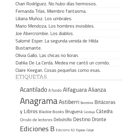
Chari Rodríguez. No hubo días hermosos.
Fernanda Trías. Miembro fantasma.
Liliana Muñoz. Los umbrales.
Mario Mendoza. Los hombres invisibles.
Joe Abercrombie. Los diablos.
Salomé Esper. La segunda venida de Hilda
Bustamante.
Olivia Gallo. Las chicas no lloran.
Dahlia De La Cerda. Medea me cantó un corrido.
Claire Keegan. Cosas pequeñas como esas.
ETIQUETAS
Acantilado
Alfaguara
Alianza
A fondo
Anagrama
Astiberri
Bitácoras
Barcelona
y Libros
Cátedra
Bruguera
Blackie Books
Candaya
Destino
Dronte
Debols!llo
Círculo de lectores
Ediciones B
Edicions 62
Espasa-Calpe