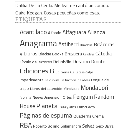
Dahlia De La Cerda. Medea me cantó un corrido.
Claire Keegan. Cosas pequeñas como esas.
ETIQUETAS
Acantilado
Alfaguara
Alianza
A fondo
Anagrama
Astiberri
Bitácoras
Barcelona
y Libros
Cátedra
Bruguera
Blackie Books
Candaya
Destino
Dronte
Debols!llo
Círculo de lectores
Ediciones B
Edicions 62
Espasa-Calpe
Impedimenta
Lengua de
La cúpula
La factoría de ideas
Mondadori
trapo
Libros del asteroide
Minotauro
Penguin Random
Norma
Nueva Dimensión
Orbis
Planeta
House
Plaza y Janés
Primer Acto
Páginas de espuma
Quaderns Crema
RBA
Salvat
Roberto Bolaño
Salamandra
Seix-Barral