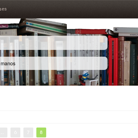
nes
s manos
…
6
7
8