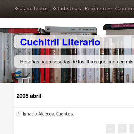
Esclavo lector
Estadísticas
Pendientes
Cancio
Cuchitril Literario
Reseñas nada sesudas de los libros que caen en mi
2005 abril
[*] Ignacio Aldecoa. Cuentos.
«
1