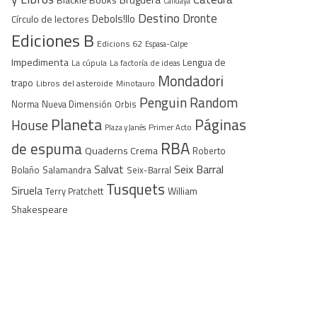
Candaya
Destino
Dronte
Debols!llo
Círculo de lectores
Ediciones B
Edicions 62
Espasa-Calpe
Impedimenta
Lengua de
La cúpula
La factoría de ideas
Mondadori
trapo
Libros del asteroide
Minotauro
Penguin Random
Norma
Nueva Dimensión
Orbis
Planeta
Páginas
House
Plaza y Janés
Primer Acto
RBA
de espuma
Quaderns Crema
Roberto
Seix Barral
Salvat
Bolaño
Salamandra
Seix-Barral
Tusquets
Siruela
William
Terry Pratchett
Shakespeare