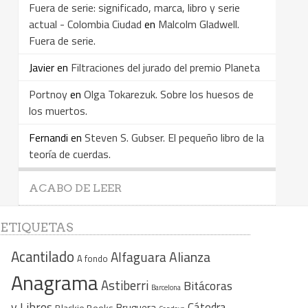
Fuera de serie: significado, marca, libro y serie
actual - Colombia Ciudad
en
Malcolm Gladwell.
Fuera de serie.
Javier
en
Filtraciones del jurado del premio Planeta
Portnoy
en
Olga Tokarezuk. Sobre los huesos de
los muertos.
Fernandi
en
Steven S. Gubser. El pequeño libro de la
teoría de cuerdas.
ACABO DE LEER
ETIQUETAS
Acantilado
Alfaguara
Alianza
A fondo
Anagrama
Astiberri
Bitácoras
Barcelona
y Libros
Cátedra
Bruguera
Blackie Books