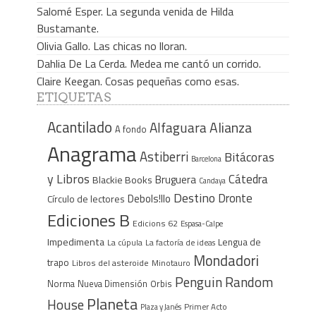
Salomé Esper. La segunda venida de Hilda
Bustamante.
Olivia Gallo. Las chicas no lloran.
Dahlia De La Cerda. Medea me cantó un corrido.
Claire Keegan. Cosas pequeñas como esas.
ETIQUETAS
Acantilado
Alfaguara
Alianza
A fondo
Anagrama
Astiberri
Bitácoras
Barcelona
y Libros
Cátedra
Bruguera
Blackie Books
Candaya
Destino
Dronte
Debols!llo
Círculo de lectores
Ediciones B
Edicions 62
Espasa-Calpe
Impedimenta
Lengua de
La cúpula
La factoría de ideas
Mondadori
trapo
Libros del asteroide
Minotauro
Penguin Random
Norma
Nueva Dimensión
Orbis
Planeta
House
Plaza y Janés
Primer Acto