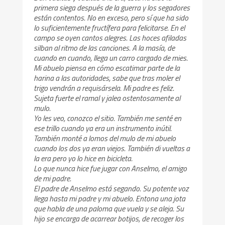
primera siega después de la guerra y los segadores
están contentos. No en exceso, pero sí que ha sido
lo suficientemente fructífera para felicitarse. En el
campo se oyen cantos alegres. Las hoces afiladas
silban al ritmo de las canciones. A la masía, de
cuando en cuando, llega un carro cargado de mies.
Mi abuelo piensa en cómo escatimar parte de la
harina a las autoridades, sabe que tras moler el
trigo vendrán a requisársela. Mi padre es feliz.
Sujeta fuerte el ramal y jalea ostentosamente al
mulo.
Yo les veo, conozco el sitio. También me senté en
ese trillo cuando ya era un instrumento inútil.
También monté a lomos del mulo de mi abuelo
cuando los dos ya eran viejos. También di vueltas a
la era pero yo lo hice en bicicleta.
Lo que nunca hice fue jugar con Anselmo, el amigo
de mi padre.
El padre de Anselmo está segando. Su potente voz
llega hasta mi padre y mi abuelo. Entona una jota
que habla de una paloma que vuela y se aleja. Su
hijo se encarga de acarrear botijos, de recoger los