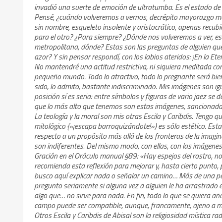
invadió una suerte de emoción de ultratumba. Es el estado de 
Pensé, ¿cuándo volveremos a vernos, decrépito mayorazgo mes
sin nombre, esqueleto insolente y aristocrático, apenas recub
para el otro? ¿Para siempre? ¿Dónde nos volveremos a ver, esca
metropolitana, dónde? Estas son las preguntas de alguien que
azor? Y sin pensar respondí, con los labios ateridos: ¡En la Ete
No mantendré una actitud restrictiva, ni siquiera meditada co
pequeño mundo. Todo lo atractivo, todo lo pregnante será bien r
sido, lo admito, bastante indiscriminado. Mis imágenes son i
posición sí es seria: entre símbolos y figuras de vario jaez se
que lo más alto que tenemos son estas imágenes, sancionadas
La teología y la moral son mis otras Escila y Caribdis. Tengo q
mitológico {«¡escapa barroquizándote!») es sólo estético. Es
respecto a un propósito más allá de las fronteras de la imagina
son indiferentes. Del mismo modo, con ellas, con las imágene
Gracián en el Oráculo manual §89: «Hay espejos del rostro, no l
recomienda esta reflexión para mejorar y, hasta cierto punto,
busco aquí explicar nada o señalar un camino… Más de una per
pregunto seriamente si alguna vez a alguien le ha arrastrado
algo que… no sirve para nada. En fin, todo lo que se quiera añ
campo puede ser compatible, aunque, francamente, ajeno a mis
Otros Escila y Caribdis de Abisal son la religiosidad mística 