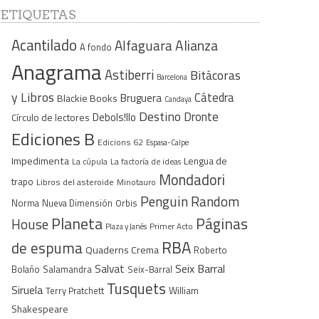
ETIQUETAS
Acantilado
Alfaguara
Alianza
A fondo
Anagrama
Astiberri
Bitácoras
Barcelona
y Libros
Cátedra
Bruguera
Blackie Books
Candaya
Destino
Dronte
Debols!llo
Círculo de lectores
Ediciones B
Edicions 62
Espasa-Calpe
Impedimenta
Lengua de
La cúpula
La factoría de ideas
Mondadori
trapo
Libros del asteroide
Minotauro
Penguin Random
Norma
Nueva Dimensión
Orbis
Planeta
Páginas
House
Plaza y Janés
Primer Acto
RBA
de espuma
Quaderns Crema
Roberto
Seix Barral
Salvat
Bolaño
Salamandra
Seix-Barral
Tusquets
Siruela
William
Terry Pratchett
Shakespeare