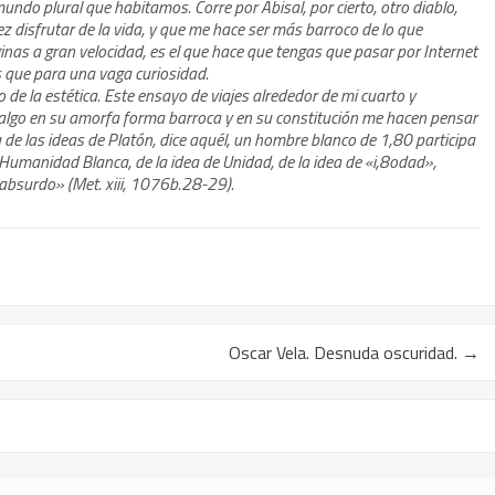
mundo plural que habitamos. Corre por Abisal, por cierto, otro diablo,
z disfrutar de la vida, y que me hace ser más barroco de lo que
ginas a gran velocidad, es el que hace que tengas que pasar por Internet
s que para una vaga curiosidad.
 de la estética. Este ensayo de viajes alrededor de mi cuarto y
algo en su amorfa forma barroca y en su constitución me hacen pensar
ía de las ideas de Platón, dice aquél, un hombre blanco de 1,80 participa
 Humanidad Blanca, de la idea de Unidad, de la idea de «i,8odad»,
absurdo» (Met. xiii, 1076b.28-29).
l
Oscar Vela. Desnuda oscuridad.
→