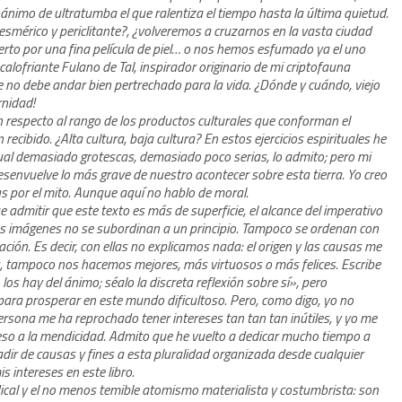
ánimo de ultratumba el que ralentiza el tiempo hasta la última quietud.
mérico y periclitante?, ¿volveremos a cruzarnos en la vasta ciudad
ierto por una fina película de piel… o nos hemos esfumado ya el uno
lofriante Fulano de Tal, inspirador originario de mi criptofauna
 no debe andar bien pertrechado para la vida. ¿Dónde y cuándo, viejo
rnidad!
n respecto al rango de los productos culturales que conforman el
ecibido. ¿Alta cultura, baja cultura? En estos ejercicios espirituales he
gual demasiado grotescas, demasiado poco serias, lo admito; pero mi
 desenvuelve lo más grave de nuestro acontecer sobre esta tierra. Yo creo
 por el mito. Aunque aquí no hablo de moral.
ue admitir que este texto es más de superficie, el alcance del imperativo
tas imágenes no se subordinan a un principio. Tampoco se ordenan con
ción. Es decir, con ellas no explicamos nada: el origen y las causas me
s, tampoco nos hacemos mejores, más virtuosos o más felices. Escribe
os hay del ánimo; séalo la discreta reflexión sobre sí», pero
 para prosperar en este mundo dificultoso. Pero, como digo, yo no
sona me ha reprochado tener intereses tan tan tan inútiles, y yo me
 eso a la mendicidad. Admito que he vuelto a dedicar mucho tiempo a
adir de causas y fines a esta pluralidad organizada desde cualquier
 intereses en este libro.
radical y el no menos temible atomismo materialista y costumbrista: son