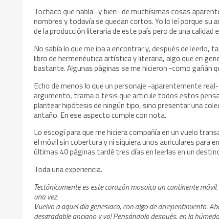
Tochaco que habla -y bien- de muchísimas cosas aparen
nombres y todavía se quedan cortos. Yo lo leí porque su an
de la producción literaria de este país pero de una calidad 
No sabía lo que me iba a encontrar y, después de leerlo,
libro de hermenéutica artística y literaria, algo que en g
bastante. Algunas páginas se me hicieron -como gañán qu
Echo de menos lo que un personaje -aparentemente real- del
argumento, trama o tesis que articule todos estos pensam
plantear hipótesis de ningún tipo, sino presentar una cole
antaño. En ese aspecto cumple con nota.
Lo escogí para que me hiciera compañía en un vuelo transa
el móvil sin cobertura y ni siquiera unos auriculares para e
últimas 40 páginas tardé tres días en leerlas en un destin
Toda una experiencia.
Tectónicamente es este corazón mosaico un continente móvil.
una vez.
Vuelvo a aquel día genesiaco, con algo de arrepentimiento. A
desgradable anciano y yo! Pensándolo después, en la húmed