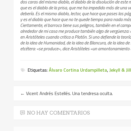
dos caras del mismo diablo, el diablo de la disolución de este 
que es el diablo de la prisa, que me ha impedido más de una ve
debería. Es el mismo diablo, lector, que hace que pases las pá
y es el diablo que hace que no te quede tiempo para nada má
Ciertamente, el barroco tiene sus peligros, también en el campo
alrededor de mi casa me produce también algo de vergüenza: 
en Aristóteles cuando critica a Platón. Si uno defiende la teor
de la idea de Humanidad, de la idea de Blancura, de la idea de
etcétera: «se produce», dice Aristóteles «un amontonamiento 
Etiquetas:
Álvaro Cortina Urdampilleta
,
Jekyll & Jil
←
Vicent Andrés Estellés. Una tendresa oculta.
NO HAY COMENTARIOS