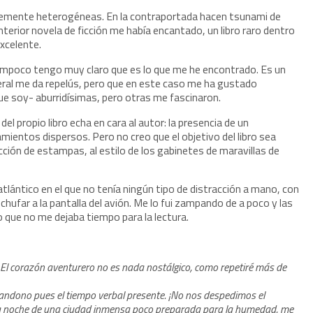
temente heterogéneas. En la contraportada hacen tsunami de
terior novela de ficción me había encantado, un libro raro dentro
excelente.
 tampoco tengo muy claro que es lo que me he encontrado. Es un
eneral me da repelús, pero que en este caso me ha gustado
e soy- aburridísimas, pero otras me fascinaron.
 propio libro echa en cara al autor: la presencia de un
ientos dispersos. Pero no creo que el objetivo del libro sea
cción de estampas, al estilo de los gabinetes de maravillas de
tlántico en el que no tenía ningún tipo de distracción a mano, con
nchufar a la pantalla del avión. Me lo fui zampando de a poco y las
o que no me dejaba tiempo para la lectura.
 El corazón aventurero no es nada nostálgico, como repetiré más de
bandono pues el tiempo verbal presente. ¡No nos despedimos el
a noche de una ciudad inmensa poco preparada para la humedad, me