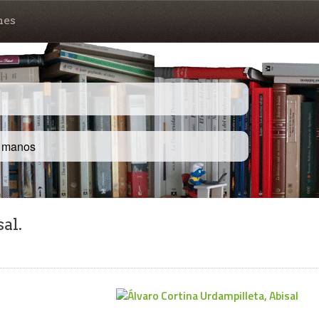
nes
s manos
al.