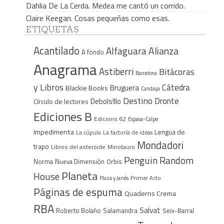
Dahlia De La Cerda. Medea me cantó un corrido.
Claire Keegan. Cosas pequeñas como esas.
ETIQUETAS
Acantilado
Alfaguara
Alianza
A fondo
Anagrama
Astiberri
Bitácoras
Barcelona
y Libros
Cátedra
Bruguera
Blackie Books
Candaya
Destino
Dronte
Debols!llo
Círculo de lectores
Ediciones B
Edicions 62
Espasa-Calpe
Impedimenta
Lengua de
La cúpula
La factoría de ideas
Mondadori
trapo
Libros del asteroide
Minotauro
Penguin Random
Norma
Nueva Dimensión
Orbis
Planeta
House
Plaza y Janés
Primer Acto
Páginas de espuma
Quaderns Crema
RBA
Salvat
Roberto Bolaño
Salamandra
Seix-Barral