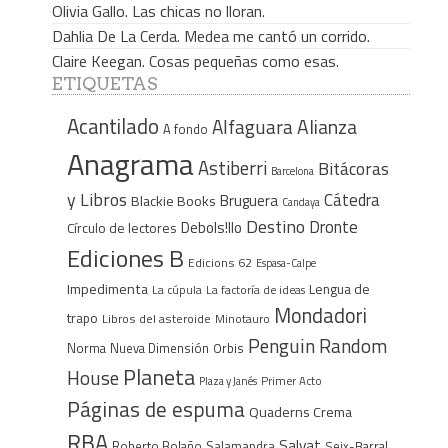
Olivia Gallo. Las chicas no lloran.
Dahlia De La Cerda. Medea me cantó un corrido.
Claire Keegan. Cosas pequeñas como esas.
ETIQUETAS
Acantilado
Alfaguara
Alianza
A fondo
Anagrama
Astiberri
Bitácoras
Barcelona
y Libros
Cátedra
Bruguera
Blackie Books
Candaya
Destino
Dronte
Debols!llo
Círculo de lectores
Ediciones B
Edicions 62
Espasa-Calpe
Impedimenta
Lengua de
La cúpula
La factoría de ideas
Mondadori
trapo
Libros del asteroide
Minotauro
Penguin Random
Norma
Nueva Dimensión
Orbis
Planeta
House
Plaza y Janés
Primer Acto
Páginas de espuma
Quaderns Crema
RBA
Salvat
Roberto Bolaño
Salamandra
Seix-Barral