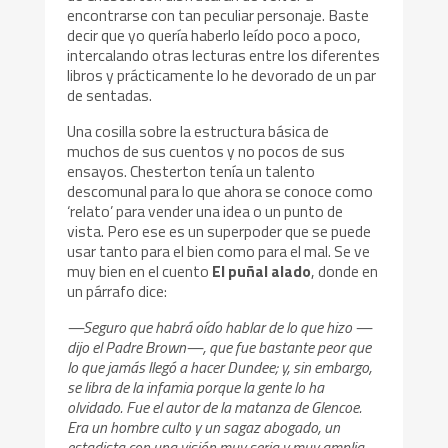
encontrarse con tan peculiar personaje. Baste
decir que yo quería haberlo leído poco a poco,
intercalando otras lecturas entre los diferentes
libros y prácticamente lo he devorado de un par
de sentadas.
Una cosilla sobre la estructura básica de
muchos de sus cuentos y no pocos de sus
ensayos. Chesterton tenía un talento
descomunal para lo que ahora se conoce como
‘relato’ para vender una idea o un punto de
vista. Pero ese es un superpoder que se puede
usar tanto para el bien como para el mal. Se ve
muy bien en el cuento
El puñal alado
, donde en
un párrafo dice:
—Seguro que habrá oído hablar de lo que hizo —
dijo el Padre Brown—, que fue bastante peor que
lo que jamás llegó a hacer Dundee; y, sin embargo,
se libra de la infamia porque la gente lo ha
olvidado. Fue el autor de la matanza de Glencoe.
Era un hombre culto y un sagaz abogado, un
estadista con una visión muy seria y muy amplia