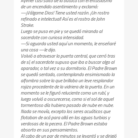
Aylmer casi saltó de la butaca con el entusiasmo
de un encendido asentimiento y exclamó:
—¡Válgame Dios! Tiene usted razón. ¡Un rostro
refinado e intelectual! Así es el rostro de John
Strake.
Luego se puso en pie y se quedó mirando al
sacerdote con curiosa intensidad.
—Si aguarda usted aquí un momento, le enseñaré
una cosa —le dijo.
Volvió a atravesar la puerta central, que cerró tras
de sí; el sacerdote supuso que iba a buscar algo al
aparador, o tal vez a su dormitorio. El Padre Brown
se quedó sentado, contemplando ensimismado la
alfombra sobre la que brillaba un leve resplandor
rojizo procedente de la vidriera de la puerta. En un
momento se le figuró reluciente como un rubí, y
luego volvió a oscurecerse, como si el sol de aquel
tormentoso día hubiera pasado de nube en nube.
Nada se movía, excepto los seres acuáticos que
flotaban de acá para allá en las aguas turbias y
verdosas de la pecera. El Padre Brown estaba
absorto en sus pensamientos.
Al cabo de un par de minutos se levantó y se dirigió