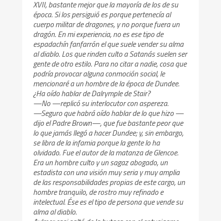
XVII, bastante mejor que la mayoría de los de su
época. Si los persiguió es porque pertenecía al
cuerpo militar de dragones, y no porque fuera un
dragón. En mi experiencia, no es ese tipo de
espadachín fanfarrón el que suele vender su alma
al diablo. Los que rinden culto a Satanás suelen ser
gente de otro estilo. Para no citar a nadie, cosa que
podría provocar alguna conmoción social, le
mencionaré a un hombre de la época de Dundee.
¿Ha oído hablar de Dalrymple de Stair?
—No —replicó su interlocutor con aspereza.
—Seguro que habrá oído hablar de lo que hizo —
dijo el Padre Brown—, que fue bastante peor que
lo que jamás llegó a hacer Dundee; y, sin embargo,
se libra de la infamia porque la gente lo ha
olvidado. Fue el autor de la matanza de Glencoe.
Era un hombre culto y un sagaz abogado, un
estadista con una visión muy seria y muy amplia
de las responsabilidades propias de este cargo, un
hombre tranquilo, de rostro muy refinado e
intelectual. Ése es el tipo de persona que vende su
alma al diablo.