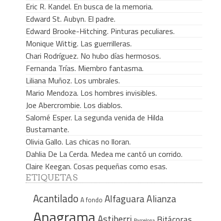
Eric R. Kandel. En busca de la memoria.
Edward St. Aubyn. El padre.
Edward Brooke-Hitching. Pinturas peculiares.
Monique Wittig. Las guerrilleras.
Chari Rodríguez. No hubo días hermosos.
Fernanda Trías. Miembro fantasma.
Liliana Muñoz. Los umbrales.
Mario Mendoza. Los hombres invisibles.
Joe Abercrombie. Los diablos.
Salomé Esper. La segunda venida de Hilda
Bustamante.
Olivia Gallo. Las chicas no lloran.
Dahlia De La Cerda. Medea me cantó un corrido.
Claire Keegan. Cosas pequeñas como esas.
ETIQUETAS
Acantilado
Alfaguara
Alianza
A fondo
Anagrama
Astiberri
Bitácoras
Barcelona