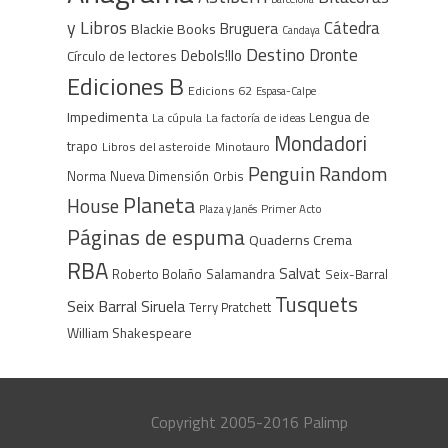
y Libros
Cátedra
Bruguera
Blackie Books
Candaya
Destino
Dronte
Debols!llo
Círculo de lectores
Ediciones B
Edicions 62
Espasa-Calpe
Impedimenta
Lengua de
La cúpula
La factoría de ideas
Mondadori
trapo
Libros del asteroide
Minotauro
Penguin Random
Norma
Nueva Dimensión
Orbis
Planeta
House
Plaza y Janés
Primer Acto
Páginas de espuma
Quaderns Crema
RBA
Salvat
Roberto Bolaño
Salamandra
Seix-Barral
Tusquets
Seix Barral
Siruela
Terry Pratchett
William Shakespeare
Copyright 2005-2016 Palimp