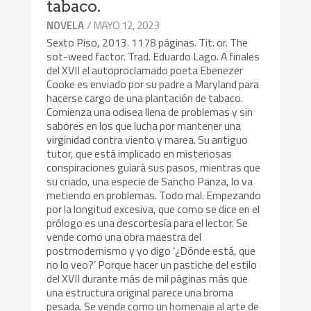
tabaco.
/ MAYO 12, 2023
NOVELA
Sexto Piso, 2013. 1178 páginas. Tit. or. The
sot-weed factor. Trad. Eduardo Lago. A finales
del XVII el autoproclamado poeta Ebenezer
Cooke es enviado por su padre a Maryland para
hacerse cargo de una plantación de tabaco.
Comienza una odisea llena de problemas y sin
sabores en los que lucha por mantener una
virginidad contra viento y marea. Su antiguo
tutor, que está implicado en misteriosas
conspiraciones guiará sus pasos, mientras que
su criado, una especie de Sancho Panza, lo va
metiendo en problemas. Todo mal. Empezando
por la longitud excesiva, que como se dice en el
prólogo es una descortesía para el lector. Se
vende como una obra maestra del
postmodernismo y yo digo ‘¿Dónde está, que
no lo veo?’ Porque hacer un pastiche del estilo
del XVII durante más de mil páginas más que
una estructura original parece una broma
pesada. Se vende como un homenaje al arte de