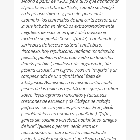
Madrid a partir de 1933, pero tuvo que abandonar
el puesto en octubre de 1935, cuando se divulgó
en la prensa chilena -y, poco después, en la
española- los contenidos de una carta personal en
la que hablaba en términos extraordinariamente
negativos de esos años que había pasado en
medio de un pueblo “indescifrable”, “hambreado y
sin ímpetu de hacerse justicia”, analfabeto,
“inconexo: hoy republicano, mañana monárquico
felipista; pueblo en desprecio y odio de todos los
demás pueblos”, envidioso, desorganizado, “de
pésima escuela”, sin higiene y con un “mujerío” y un
campesinado de una “fantástica” falta de
inteligencia. Asimismo, en la misma carta, habló
pestes de los políticos republicanos que peroraban
sobre “leyes agrarias tremendas y fabulosas
creaciones de escuelas y de Códigos de trabajo
perfectos” sin cumplir sus promesas. Eran, decía
(señalándolos con nombres y apellidos), “fofos,
gentes sin columna vertebral, hablantines, amigos
de lucir”. Iguales o peores, decía, eran los
reaccionarios de “pura derecha hedionda, de
evidente índole monárquica” que llegaron al poder