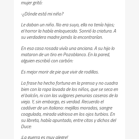
mujer gritó:
-¿Dónde está mi niño?
Le daban un niño. No era suyo, ella no tenía hijos;
el horror la había enloquecido. Sonrió la criatura. A
su verdadera madre jamás la encontrarían.
En esa casa rosada vivía una anciana. A su hijo lo
mataron de un tiro en Pozoblanco. En la pared,
alguien escribió con carbón:
Es mejor morir de pie que vivir de rodillas.
La frase ha hecho fortuna en la prensa y no cuadra
bien con la ropa lavada de los niños, que se seca en
el balcón, ni con las vulgares penurias caseras de la
vieja. Y, sin embargo, es verdad. Recuerdo el
cadáver de un italiano: mejillas moradas, sangre
coagulada, mirada vidriosa en los ojos turbios. En
su libreta, había apuntado, entre citas y dichos del
Duce:
¡La guerra es muy alegre!