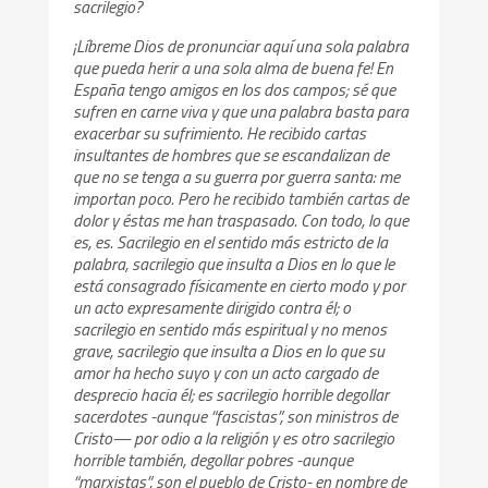
sacrilegio?
¡Líbreme Dios de pronunciar aquí una sola palabra
que pueda herir a una sola alma de buena fe! En
España tengo amigos en los dos campos; sé que
sufren en carne viva y que una palabra basta para
exacerbar su sufrimiento. He recibido cartas
insultantes de hombres que se escandalizan de
que no se tenga a su guerra por guerra santa: me
importan poco. Pero he recibido también cartas de
dolor y éstas me han traspasado. Con todo, lo que
es, es. Sacrilegio en el sentido más estricto de la
palabra, sacrilegio que insulta a Dios en lo que le
está consagrado físicamente en cierto modo y por
un acto expresamente dirigido contra él; o
sacrilegio en sentido más espiritual y no menos
grave, sacrilegio que insulta a Dios en lo que su
amor ha hecho suyo y con un acto cargado de
desprecio hacia él; es sacrilegio horrible degollar
sacerdotes -aunque “fascistas”, son ministros de
Cristo— por odio a la religión y es otro sacrilegio
horrible también, degollar pobres -aunque
“marxistas”, son el pueblo de Cristo- en nombre de