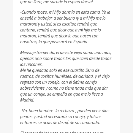
que no llora, me sacude la espina dorsal.
-Cuando mozo, mi hijo dormía en esta cama. Yo le
enseñé a trabajar, a ser bueno ¡y a mi hijo me lo
mataron! y usted, si es escritor, tendrá que
contarlo, tendrá que decir que a mi hijo me lo
mataron, tendrá que decir lo que hacen con
nosotros, lo que pasa acá en España.
Mensaje tremendo, el de este viejo suma uno más,
apenas uno sobre todos los que caen desde todos
los rincones.
Me he quedado solo en ese cuartito lleno de
rastros, de cositas humildes, de claridad, y el viejo
regresa con un conejo, con el último conejo
sobreviviente y como no tiene nada más que dar
que un conejo, se empeña en que me lo lleve a
Madrid.
-No, buen hombre -lo rechazo-, pueden venir días
peores y usted necesitará su conejo, y tal vez
entonces se acuerde de mí, de su camarada.
El camarada labriego se queda velando con su