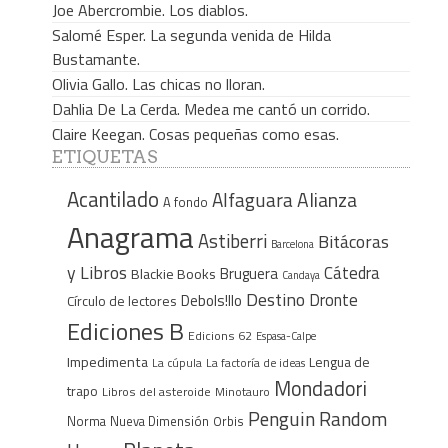
Joe Abercrombie. Los diablos.
Salomé Esper. La segunda venida de Hilda
Bustamante.
Olivia Gallo. Las chicas no lloran.
Dahlia De La Cerda. Medea me cantó un corrido.
Claire Keegan. Cosas pequeñas como esas.
ETIQUETAS
Acantilado
Alfaguara
Alianza
A fondo
Anagrama
Astiberri
Bitácoras
Barcelona
y Libros
Cátedra
Bruguera
Blackie Books
Candaya
Destino
Dronte
Debols!llo
Círculo de lectores
Ediciones B
Edicions 62
Espasa-Calpe
Impedimenta
Lengua de
La cúpula
La factoría de ideas
Mondadori
trapo
Libros del asteroide
Minotauro
Penguin Random
Norma
Nueva Dimensión
Orbis