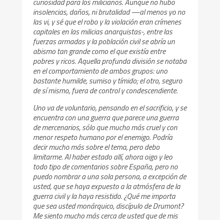
curiosidad para los milicianos. Aunque no hubo
insolencias, daños, ni brutalidad —al menos yo no
las vi, y sé que el robo y la violación eran crímenes
capitales en las milicias anarquistas-, entre las
fuerzas armadas y la población civil se abría un
abismo tan grande como el que existía entre
pobres y ricos. Aquella profunda división se notaba
en el comportamiento de ambos grupos: uno
bastante humilde, sumiso y tímido; el otro, seguro
de sí mismo, fuera de control y condescendiente.
Uno va de voluntario, pensando en el sacrificio, y se
encuentra con una guerra que parece una guerra
de mercenarios, sólo que mucho más cruel y con
menor respeto humano por el enemigo. Podría
decir mucho más sobre el tema, pero debo
limitarme. Al haber estado allí, ahora oigo y leo
todo tipo de comentarios sobre España, pero no
puedo nombrar a una sola persona, a excepción de
usted, que se haya expuesto a la atmósfera de la
guerra civil y la haya resistido. ¿Qué me importa
que sea usted monárquico, discípulo de Drumont?
Me siento mucho más cerca de usted que de mis