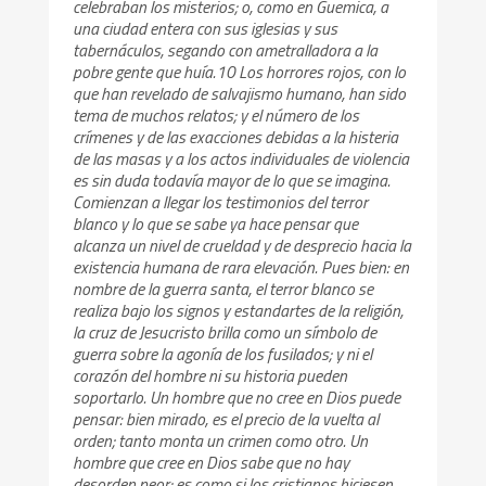
celebraban los misterios; o, como en Guemica, a
una ciudad entera con sus iglesias y sus
tabernáculos, segando con ametralladora a la
pobre gente que huía.10 Los horrores rojos, con lo
que han revelado de salvajismo humano, han sido
tema de muchos relatos; y el número de los
crímenes y de las exacciones debidas a la histeria
de las masas y a los actos individuales de violencia
es sin duda todavía mayor de lo que se imagina.
Comienzan a llegar los testimonios del terror
blanco y lo que se sabe ya hace pensar que
alcanza un nivel de crueldad y de desprecio hacia la
existencia humana de rara elevación. Pues bien: en
nombre de la guerra santa, el terror blanco se
realiza bajo los signos y estandartes de la religión,
la cruz de Jesucristo brilla como un símbolo de
guerra sobre la agonía de los fusilados; y ni el
corazón del hombre ni su historia pueden
soportarlo. Un hombre que no cree en Dios puede
pensar: bien mirado, es el precio de la vuelta al
orden; tanto monta un crimen como otro. Un
hombre que cree en Dios sabe que no hay
desorden peor; es como si los cristianos hiciesen