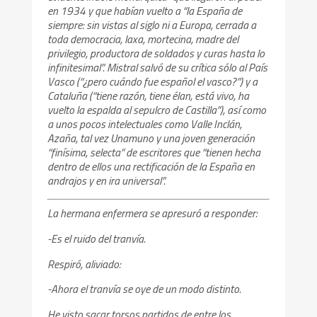
en 1934 y que habían vuelto a “la España de
siempre: sin vistas al siglo ni a Europa, cerrada a
toda democracia, laxa, mortecina, madre del
privilegio, productora de soldados y curas hasta lo
infinitesimal”. Mistral salvó de su crítica sólo al País
Vasco (“¿pero cuándo fue español el vasco?”) y a
Cataluña (“tiene razón, tiene élan, está vivo, ha
vuelto la espalda al sepulcro de Castilla”), así como
a unos pocos intelectuales como Valle Inclán,
Azaña, tal vez Unamuno y una joven generación
“finísima, selecta” de escritores que “tienen hecha
dentro de ellos una rectificación de la España en
andrajos y en ira universal”.
La hermana enfermera se apresuró a responder:
-Es el ruido del tranvía.
Respiró, aliviado:
-Ahora el tranvía se oye de un modo distinto.
He visto sacar torsos partidos de entre los