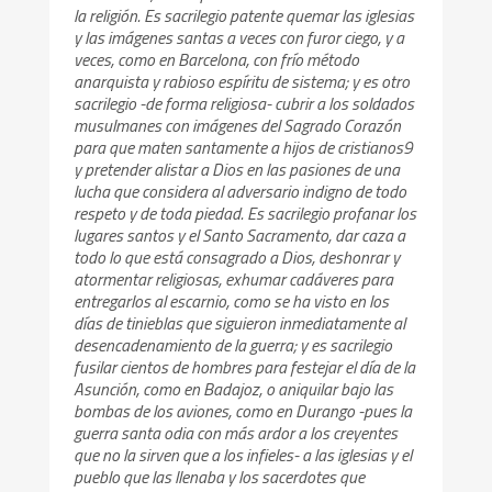
la religión. Es sacrilegio patente quemar las iglesias
y las imágenes santas a veces con furor ciego, y a
veces, como en Barcelona, con frío método
anarquista y rabioso espíritu de sistema; y es otro
sacrilegio -de forma religiosa- cubrir a los soldados
musulmanes con imágenes del Sagrado Corazón
para que maten santamente a hijos de cristianos9
y pretender alistar a Dios en las pasiones de una
lucha que considera al adversario indigno de todo
respeto y de toda piedad. Es sacrilegio profanar los
lugares santos y el Santo Sacramento, dar caza a
todo lo que está consagrado a Dios, deshonrar y
atormentar religiosas, exhumar cadáveres para
entregarlos al escarnio, como se ha visto en los
días de tinieblas que siguieron inmediatamente al
desencadenamiento de la guerra; y es sacrilegio
fusilar cientos de hombres para festejar el día de la
Asunción, como en Badajoz, o aniquilar bajo las
bombas de los aviones, como en Durango -pues la
guerra santa odia con más ardor a los creyentes
que no la sirven que a los infieles- a las iglesias y el
pueblo que las llenaba y los sacerdotes que