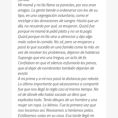
Mi mamá y mi tía Nena se parecían, por eso eran
amigas. La gente tiende a ordenarse con los de su
tipo, en una segregación voluntaria, como el
reciclaje o las donaciones de sangre. Hasta que un
día, no recuerdo por qué, se enojaron. Quizá fue
porque mi mamá le pidió plata y no se la pagó.
Quizá porque mi tía vino a almorzar y dijo algo
malo sobre la comida. No sé, pero se enojaron y
pasó lo que sucedía en una familia como la mía: en
vez de resolver los problemas, dejaron de hablarse.
Supongo que era una tregua, un acto de fe.
Confiaban en que el silencio esfumaría las penas,
que al dejar de nombrarlas también dejarían de
existir.
A mi prima y a mí nos pasó la distancia por rebote.
Lo último importante que alcanzamos a compartir
fue que nos llegó la regla casi al mismo tiempo. No
sé de dónde ella había sacado un libro que
explicaba todo. Tenía dibujos de un hombre y una
mujer sin ropa. Lo leímos. Fue la primera vez que
nos tocamos así. Revisamos si teníamos pelos.
Estábamos solas en su casa. Esa tarde llegó mi