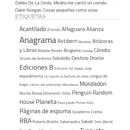
Dahlia De La Cerda. Medea me cantó un corrido.
Claire Keegan. Cosas pequeñas como esas.
ETIQUETAS
Acantilado
Alfaguara
Alianza
A fondo
Anagrama
Astiberri
Bitácoras
Barcelona
y Libros
Cátedra
Bruguera
Blackie Books
Candaya
Destino
Dronte
Debols!llo
Círculo de lectores
Ediciones B
Edicions 62
Espasa-Calpe
Impedimenta
Lengua de
La cúpula
La factoría de ideas
Mondadori
trapo
Libros del asteroide
Minotauro
Penguin Random
Norma
Nueva Dimensión
Orbis
Planeta
House
Plaza y Janés
Primer Acto
Páginas de espuma
Quaderns Crema
RBA
Salvat
Roberto Bolaño
Salamandra
Seix-Barral