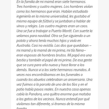
En la familia de mi mamá eran siete hermanos.
Tres hombres y cuatro mujeres. Los hombres vivían
como los hermanos que eran. Habían estudiado
ingeniería en la misma universidad, les gustaba el
mismo equipo de fútbol y se juntaban a hablar de
vinos y relojes. Las cuatro mujeres eran un caos.
Una se fue a trabajar a Puerto Montt. Con suerte la
veíamos para navidad. Otra se fue siguiendo a un
pololo y ahora tenía muchos hijos y vivía en
Australia. Casi no existía. Las dos que quedaban –
mi mamá y la mamá de mi prima, mi tía Nena–
eran esposas de hombres brutos. Mi papá era una
bestia y también el papá de mi prima. De esa gente
que se cura para año nuevo y hace llorar a los
demás. Nunca vi a los siete hermanos reunidos. A
veces nos encontrábamos en los funerales o
cuando los abuelos celebraban un aniversario. Una
vez fuimos a la parcela de uno de los tíos y en el
patio había pavos reales. En nuestra casa apenas
cabía la Pandora, una quiltra enorme que mataba
a los gatos de los vecinos. Nunca entendí por qué
vivíamos tan diferente, si éramos de la misma
familia.