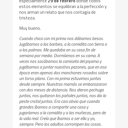
especialmente
29 de febrero
donde todos
estos elementos se equilibran a la perfección y
nos arman un relato que nos contagia de
tristeza.
Muy bueno.
Cuando chica con mi prima nos dábamos besos.
Jugábamos a las barbies, a la comidita con tierra o
a las palmas. Me quedaba en su casa fin de
semana por medio. Dormíamos en su cama. A
veces nos sacábamos la camiseta del piyama y
jugábamos a juntar nuestros pezones, que en esa
época eran apenas dos manchones rosados sobre
un torso plano. Con mi prima estuvimos juntas
desde siempre. Nuestras mamás se embarazaron
con dos meses de distancia. Nos dieron pechuga
juntas, nos quitaron los pañales juntas, nos dio la
peste cristal juntas. Era casi obvio que cuando
grandes íbamos a compartir una casa y
jugaríamos a la comidita y a las muñecas, pero de
la vida real. Creía que íbamos a ser ella y yo,
siempre. Pero los adultos corrompen las cosas.